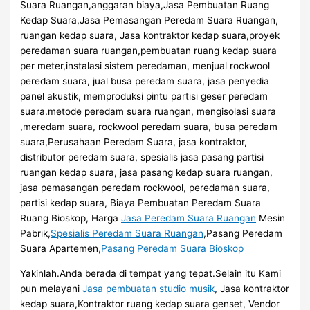
Suara Ruangan,anggaran biaya,Jasa Pembuatan Ruang
Kedap Suara,Jasa Pemasangan Peredam Suara Ruangan,
ruangan kedap suara, Jasa kontraktor kedap suara,proyek
peredaman suara ruangan,pembuatan ruang kedap suara
per meter,instalasi sistem peredaman, menjual rockwool
peredam suara, jual busa peredam suara, jasa penyedia
panel akustik, memproduksi pintu partisi geser peredam
suara.metode peredam suara ruangan, mengisolasi suara
,meredam suara, rockwool peredam suara, busa peredam
suara,Perusahaan Peredam Suara, jasa kontraktor,
distributor peredam suara, spesialis jasa pasang partisi
ruangan kedap suara, jasa pasang kedap suara ruangan,
jasa pemasangan peredam rockwool, peredaman suara,
partisi kedap suara, Biaya Pembuatan Peredam Suara
Ruang Bioskop, Harga
Jasa Peredam Suara Ruangan
Mesin
Pabrik,
Spesialis Peredam Suara Ruangan
,Pasang Peredam
Suara Apartemen,
Pasang Peredam Suara Bioskop
Yakinlah.Anda berada di tempat yang tepat.Selain itu Kami
pun melayani
Jasa pembuatan studio musik
, Jasa kontraktor
kedap suara,Kontraktor ruang kedap suara genset, Vendor