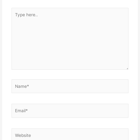
p
Type
p
here..
Name*
Email*
Website