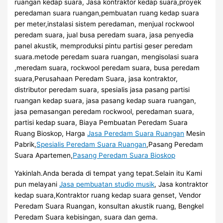
ruangan kedap suara, Jasa kontraktor kedap suara,proyek
peredaman suara ruangan,pembuatan ruang kedap suara
per meter,instalasi sistem peredaman, menjual rockwool
peredam suara, jual busa peredam suara, jasa penyedia
panel akustik, memproduksi pintu partisi geser peredam
suara.metode peredam suara ruangan, mengisolasi suara
,meredam suara, rockwool peredam suara, busa peredam
suara,Perusahaan Peredam Suara, jasa kontraktor,
distributor peredam suara, spesialis jasa pasang partisi
ruangan kedap suara, jasa pasang kedap suara ruangan,
jasa pemasangan peredam rockwool, peredaman suara,
partisi kedap suara, Biaya Pembuatan Peredam Suara
Ruang Bioskop, Harga
Jasa Peredam Suara Ruangan
Mesin
Pabrik,
Spesialis Peredam Suara Ruangan
,Pasang Peredam
Suara Apartemen,
Pasang Peredam Suara Bioskop
Yakinlah.Anda berada di tempat yang tepat.Selain itu Kami
pun melayani
Jasa pembuatan studio musik
, Jasa kontraktor
kedap suara,Kontraktor ruang kedap suara genset, Vendor
Peredam Suara Ruangan, konsultan akustik ruang, Bengkel
Peredam Suara kebisingan, suara dan gema.