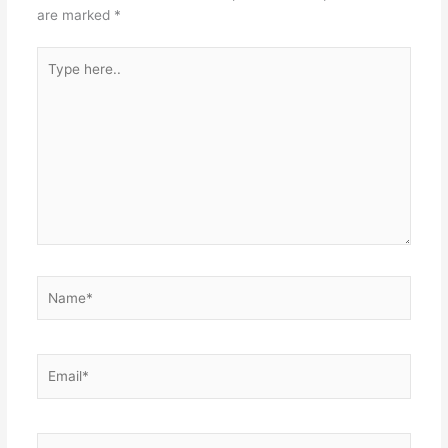
t
n
A
are marked
*
p
Type
p
here..
Name*
Email*
Website