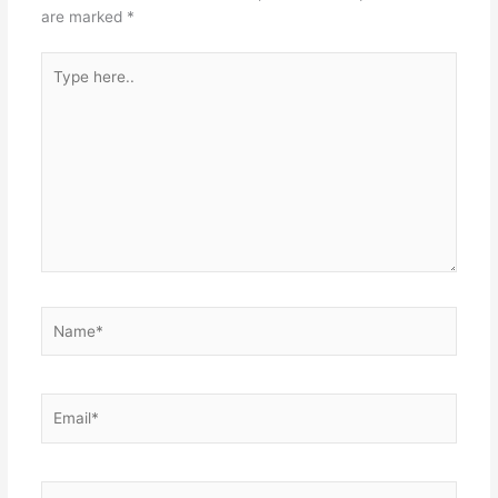
t
n
A
are marked
*
p
Type
p
here..
Name*
Email*
Website