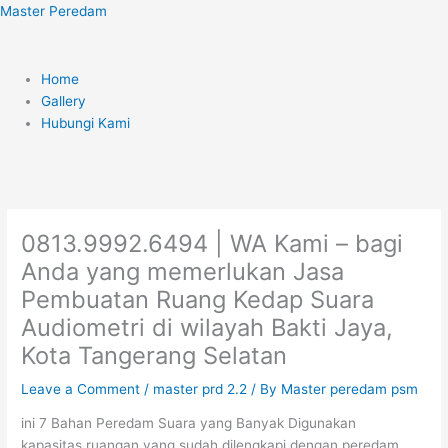
Skip
Menu
Master Peredam
to
content
Home
Gallery
Hubungi Kami
0813.9992.6494 | WA Kami – bagi
Anda yang memerlukan Jasa
Pembuatan Ruang Kedap Suara
Audiometri di wilayah Bakti Jaya,
Kota Tangerang Selatan
Leave a Comment
/
master prd 2.2
/ By
Master peredam psm
ini 7 Bahan Peredam Suara yang Banyak Digunakan
kapasitas ruangan yang sudah dilengkapi dengan peredam