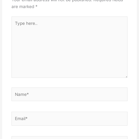
t
n
A
are marked
*
p
Type
p
here..
Name*
Email*