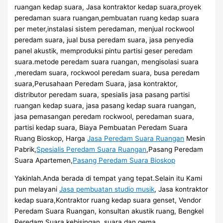
ruangan kedap suara, Jasa kontraktor kedap suara,proyek
peredaman suara ruangan,pembuatan ruang kedap suara
per meter,instalasi sistem peredaman, menjual rockwool
peredam suara, jual busa peredam suara, jasa penyedia
panel akustik, memproduksi pintu partisi geser peredam
suara.metode peredam suara ruangan, mengisolasi suara
,meredam suara, rockwool peredam suara, busa peredam
suara,Perusahaan Peredam Suara, jasa kontraktor,
distributor peredam suara, spesialis jasa pasang partisi
ruangan kedap suara, jasa pasang kedap suara ruangan,
jasa pemasangan peredam rockwool, peredaman suara,
partisi kedap suara, Biaya Pembuatan Peredam Suara
Ruang Bioskop, Harga
Jasa Peredam Suara Ruangan
Mesin
Pabrik,
Spesialis Peredam Suara Ruangan
,Pasang Peredam
Suara Apartemen,
Pasang Peredam Suara Bioskop
Yakinlah.Anda berada di tempat yang tepat.Selain itu Kami
pun melayani
Jasa pembuatan studio musik
, Jasa kontraktor
kedap suara,Kontraktor ruang kedap suara genset, Vendor
Peredam Suara Ruangan, konsultan akustik ruang, Bengkel
Peredam Suara kebisingan, suara dan gema.