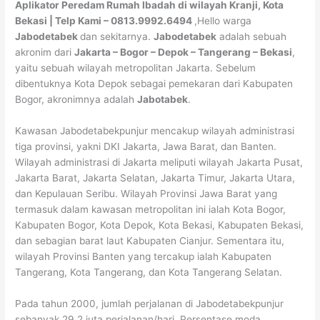
Aplikator Peredam Rumah Ibadah di wilayah Kranji, Kota
Bekasi | Telp Kami – 0813.9992.6494
,Hello warga
Jabodetabek
dan sekitarnya.
Jabodetabek
adalah sebuah
akronim dari
Jakarta – Bogor – Depok – Tangerang – Bekasi
,
yaitu sebuah wilayah metropolitan Jakarta. Sebelum
dibentuknya Kota Depok sebagai pemekaran dari Kabupaten
Bogor, akronimnya adalah
Jabotabek
.
Kawasan Jabodetabekpunjur mencakup wilayah administrasi
tiga provinsi, yakni DKI Jakarta, Jawa Barat, dan Banten.
Wilayah administrasi di Jakarta meliputi wilayah Jakarta Pusat,
Jakarta Barat, Jakarta Selatan, Jakarta Timur, Jakarta Utara,
dan Kepulauan Seribu. Wilayah Provinsi Jawa Barat yang
termasuk dalam kawasan metropolitan ini ialah Kota Bogor,
Kabupaten Bogor, Kota Depok, Kota Bekasi, Kabupaten Bekasi,
dan sebagian barat laut Kabupaten Cianjur. Sementara itu,
wilayah Provinsi Banten yang tercakup ialah Kabupaten
Tangerang, Kota Tangerang, dan Kota Tangerang Selatan.
Pada tahun 2000, jumlah perjalanan di Jabodetabekpunjur
sebanyak 29,2 juta perjalanan/hari. Persentase moda