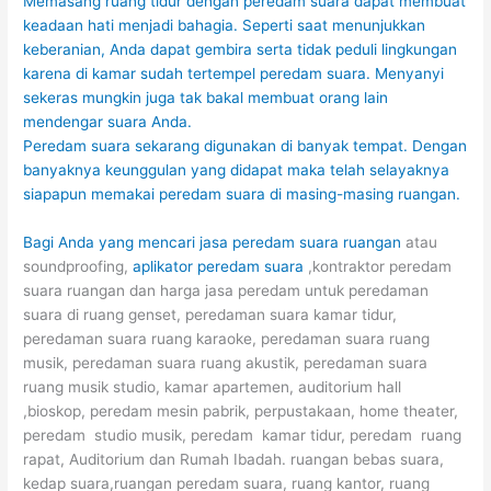
Memasang ruang tidur dengan peredam suara dapat membuat
keadaan hati menjadi bahagia. Seperti saat menunjukkan
keberanian, Anda dapat gembira serta tidak peduli lingkungan
karena di kamar sudah tertempel peredam suara. Menyanyi
sekeras mungkin juga tak bakal membuat orang lain
mendengar suara Anda.
Peredam suara sekarang digunakan di banyak tempat. Dengan
banyaknya keunggulan yang didapat maka telah selayaknya
siapapun memakai peredam suara di masing-masing ruangan.
Bagi Anda yang mencari
jasa peredam suara ruangan
atau
soundproofing,
aplikator peredam suara
,kontraktor peredam
suara ruangan dan harga jasa peredam untuk peredaman
suara di ruang genset, peredaman suara kamar tidur,
peredaman suara ruang karaoke, peredaman suara ruang
musik, peredaman suara ruang akustik, peredaman suara
ruang musik studio, kamar apartemen, auditorium hall
,bioskop, peredam mesin pabrik, perpustakaan, home theater,
peredam studio musik, peredam kamar tidur, peredam ruang
rapat, Auditorium dan Rumah Ibadah. ruangan bebas suara,
kedap suara,ruangan peredam suara, ruang kantor, ruang