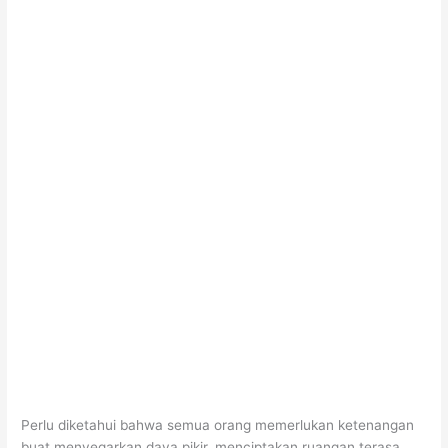
Perlu diketahui bahwa semua orang memerlukan ketenangan
buat menyegarkan daya pikir. menciptakan ruangan terasa