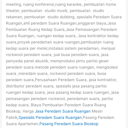
meeting, ruang konferensi,ruang karaoke, pembuatan home
theater, pembuatan studio musik, pembuatan studio
rekaman, pembuatan studio dubbing, spesialis Peredam Suara
Ruangan,ahli peredam Suara Ruangan,anggaran biaya,Jasa
Pembuatan Ruang Kedap Suara,Jasa Pemasangan Peredam
Suara Ruangan, ruangan kedap suara, Jasa kontraktor kedap
suara,proyek peredaman suara ruangan,pembuatan ruang
kedap suara per meter,instalasi sistem peredaman, menjual
rockwool peredam suara, jual busa peredam suara, jasa
penyedia panel akustik, memproduksi pintu partisi geser
peredam suara.metode peredam suara ruangan, mengisolasi
suara ,meredam suara, rockwool peredam suara, busa
peredam suara,Perusahaan Peredam Suara, jasa kontraktor,
distributor peredam suara, spesialis jasa pasang partisi
ruangan kedap suara, jasa pasang kedap suara ruangan, jasa
pemasangan peredam rockwool, peredaman suara, partisi
kedap suara, Biaya Pembuatan Peredam Suara Ruang
Bioskop, Harga
Jasa Peredam Suara Ruangan
Mesin
Pabrik,
Spesialis Peredam Suara Ruangan
,Pasang Peredam
Suara Apartemen,
Pasang Peredam Suara Bioskop