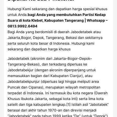
Hubungi Kami sekarang dan dapatkan harga spesial khusus
untuk Anda.
bagi Anda yang membutuhkan Partisi Kedap
Suara di kota Klebet, Kabupaten Tangerang | Whatsapp –
0813.9992.6494
Bagi Anda yang berdomisili di daerah Jabodetabek atau
Jakarta,Bogor, Depok, Tangerang, Bekasi dan sekitarnya
serta seluruh kota besar di Indonesia. Hubungi kami
sekarang dan dapatkan harga khusus
Jabodetabek (akronim dari Jakarta–Bogor–Depok–
Tangerang–Bekasi), dan terkadang diperluas ke
Jabodetabekjur (dengan akronim diperpanjang untuk
memasukkan bagian dari Kabupaten Cianjur), atau
Jabodetabekpunjur (diperluas lagi hingga meliputi area
Puncak dan Cipanas), merupakan wilayah metropolitan
terpadat di Indonesia. Ini termasuk ibu kota negara (Daerah
Khusus Ibukota Jakarta, sebagai kota inti) serta lima kota
satelit dan tiga kabupaten lengkap.[1] Istilah asli “Jabotabek”
berasal dari akhir tahun 1970-an dan direvisi menjadi
“Jabodetabek” pada tahun 1999 ketika “De” (untuk “Depok”)