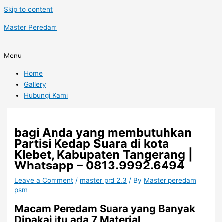
Skip to content
Master Peredam
Menu
Home
Gallery
Hubungi Kami
bagi Anda yang membutuhkan
Partisi Kedap Suara di kota
Klebet, Kabupaten Tangerang |
Whatsapp – 0813.9992.6494
Leave a Comment
/
master prd 2.3
/ By
Master peredam
psm
Macam Peredam Suara yang Banyak
Dipakai itu ada 7 Material