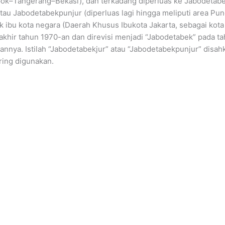
ok–Tangerang–Bekasi), dan terkadang diperluas ke Jabodetabe
tau Jabodetabekpunjur (diperluas lagi hingga meliputi area Pu
k ibu kota negara (Daerah Khusus Ibukota Jakarta, sebagai kota i
ri akhir tahun 1970-an dan direvisi menjadi “Jabodetabek” pada 
nnya. Istilah “Jabodetabekjur” atau “Jabodetabekpunjur” disa
ring digunakan.