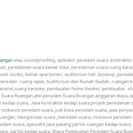
uangan
atau soundproofing, aplikator peredam suara ,kontrakto
et, peredaman suara kamar tidur, peredaman suara ruang kar
sik studio, kamar apartemen, auditorium hall ,bioskop, pereda
peredam ruang rapat, Auditorium dan Rumah Ibadah. ruangan 
nferensi,ruang karaoke, pembuatan home theater, pembuatan s
m Suara Ruangan,ahli peredam Suara Ruangan,anggaran biaya,
kedap suara, Jasa kontraktor kedap suara,proyek peredaman 
 rockwool peredam suara, jual busa peredam suara, jasa penyed
uangan, mengisolasi suara ,meredam suara, rockwool peredam
redam suara, spesialis jasa pasang partisi ruangan kedap suara,
ra, partisi kedap suara, Biaya Pembuatan Peredam Suara Rua