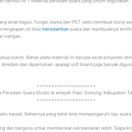
h berikut ini 7 material peredam suara yang umum digunakan.
yang amat bagus. Fungsi utama dari PET yaitu membuat bunyi s
erlengkapan ini bisa
meredamkan
suara dan membuatnya terlihat
da ruangan.
 cukup kokoh. Bahan pada material ini berupa serat polyester di
n diredam dan dipantulkan. apalagi soft board juga banyak digu
====================
 Peredam Suara Studio di wilayah Pasir Gintung, Kabupaten Ta
====================
itu karpet. Bahannya yang tebal bisa mempengaruhi laju suara 
ing dan berguna untuk memberikan kenyamanan lebih. Siapa ki