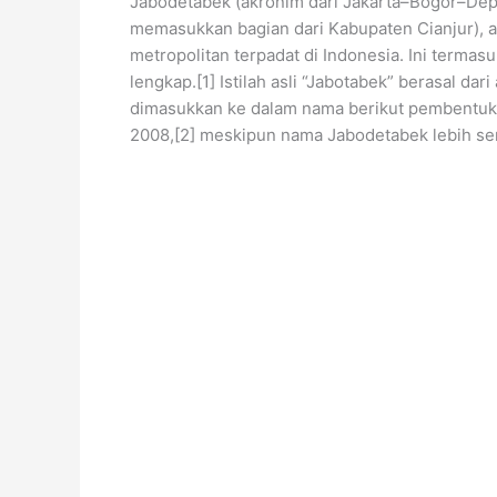
Jabodetabek (akronim dari Jakarta–Bogor–Dep
memasukkan bagian dari Kabupaten Cianjur), a
metropolitan terpadat di Indonesia. Ini termasu
lengkap.[1] Istilah asli “Jabotabek” berasal da
dimasukkan ke dalam nama berikut pembentuka
2008,[2] meskipun nama Jabodetabek lebih se