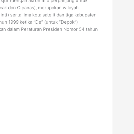
kjur (dengan akronim diperpanjang untuk
ncak dan Cipanas), merupakan wilayah
nti) serta lima kota satelit dan tiga kabupaten
tahun 1999 ketika “De” (untuk “Depok”)
hkan dalam Peraturan Presiden Nomor 54 tahun