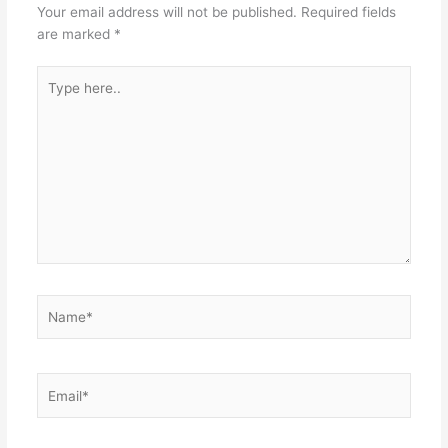
Your email address will not be published.
Required fields
t
n
A
are marked
*
p
Type
p
here..
Name*
Email*