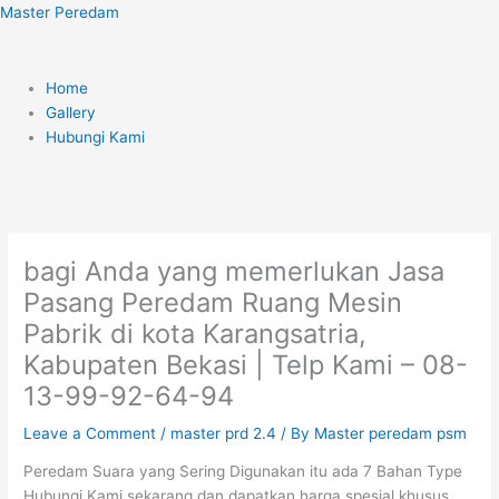
Skip
Menu
Master Peredam
to
content
Home
Gallery
Hubungi Kami
bagi Anda yang memerlukan Jasa
Pasang Peredam Ruang Mesin
Pabrik di kota Karangsatria,
Kabupaten Bekasi | Telp Kami – 08-
13-99-92-64-94
Leave a Comment
/
master prd 2.4
/ By
Master peredam psm
Peredam Suara yang Sering Digunakan itu ada 7 Bahan Type
Hubungi Kami sekarang dan dapatkan harga spesial khusus