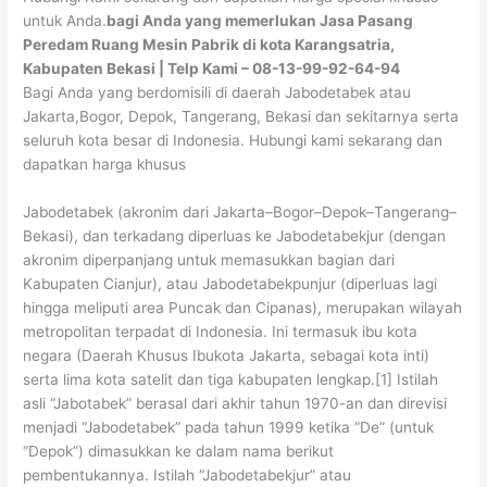
untuk Anda.
bagi Anda yang memerlukan Jasa Pasang
Peredam Ruang Mesin Pabrik di kota Karangsatria,
Kabupaten Bekasi | Telp Kami – 08-13-99-92-64-94
Bagi Anda yang berdomisili di daerah Jabodetabek atau
Jakarta,Bogor, Depok, Tangerang, Bekasi dan sekitarnya serta
seluruh kota besar di Indonesia. Hubungi kami sekarang dan
dapatkan harga khusus
Jabodetabek (akronim dari Jakarta–Bogor–Depok–Tangerang–
Bekasi), dan terkadang diperluas ke Jabodetabekjur (dengan
akronim diperpanjang untuk memasukkan bagian dari
Kabupaten Cianjur), atau Jabodetabekpunjur (diperluas lagi
hingga meliputi area Puncak dan Cipanas), merupakan wilayah
metropolitan terpadat di Indonesia. Ini termasuk ibu kota
negara (Daerah Khusus Ibukota Jakarta, sebagai kota inti)
serta lima kota satelit dan tiga kabupaten lengkap.[1] Istilah
asli “Jabotabek” berasal dari akhir tahun 1970-an dan direvisi
menjadi “Jabodetabek” pada tahun 1999 ketika “De” (untuk
“Depok”) dimasukkan ke dalam nama berikut
pembentukannya. Istilah “Jabodetabekjur” atau