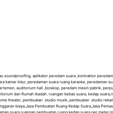
au soundproofing, aplikator peredam suara ,kontraktor pereda
ra kamar tidur, peredaman suara ruang karaoke, peredaman su
artemen, auditorium hall ,bioskop, peredam mesin pabrik, perp
itorium dan Rumah Ibadah. ruangan bebas suara, kedap suara,r
ome theater, pembuatan studio musik, pembuatan studio rekam
anggaran biaya,Jasa Pembuatan Ruang Kedap Suara,Jasa Pema
daman suara ruangan,pembuatan ruang kedap suara per meter,in