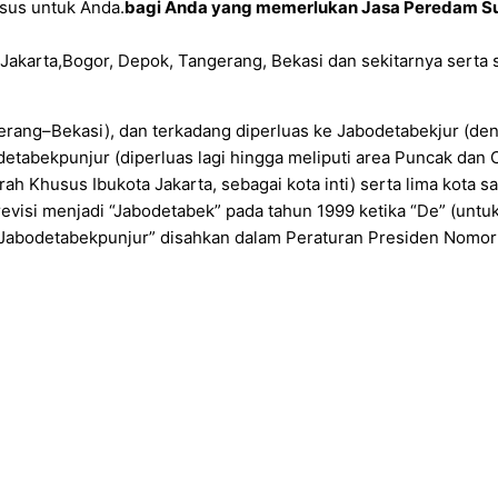
sus untuk Anda.
bagi Anda yang memerlukan Jasa Peredam Su
Jakarta,Bogor, Depok, Tangerang, Bekasi dan sekitarnya serta 
rang–Bekasi), dan terkadang diperluas ke Jabodetabekjur (de
etabekpunjur (diperluas lagi hingga meliputi area Puncak dan 
ah Khusus Ibukota Jakarta, sebagai kota inti) serta lima kota sat
direvisi menjadi “Jabodetabek” pada tahun 1999 ketika “De” (un
u “Jabodetabekpunjur” disahkan dalam Peraturan Presiden Nomo