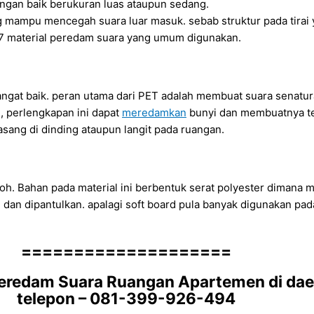
angan baik berukuran luas ataupun sedang.
ang mampu mencegah suara luar masuk. sebab struktur pada tirai y
i 7 material peredam suara yang umum digunakan.
ngat baik. peran utama dari PET adalah membuat suara senat
, perlengkapan ini dapat
meredamkan
bunyi dan membuatnya ter
sang di dinding ataupun langit pada ruangan.
okoh. Bahan pada material ini berbentuk serat polyester dimana
m dan dipantulkan. apalagi soft board pula banyak digunakan pa
====================
eredam Suara Ruangan Apartemen di daer
telepon – 081-399-926-494