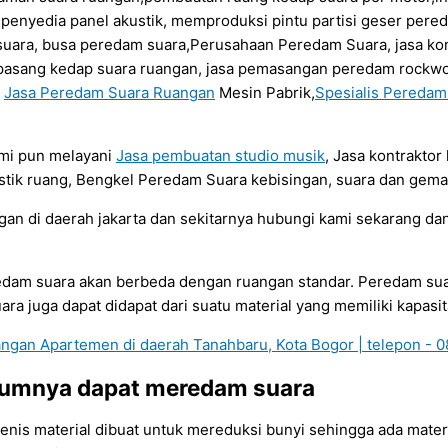
a penyedia panel akustik, memproduksi pintu partisi geser per
uara, busa peredam suara,Perusahaan Peredam Suara, jasa kont
sa pasang kedap suara ruangan, jasa pemasangan peredam rockwo
a
Jasa Peredam Suara Ruangan
Mesin Pabrik,
Spesialis Pereda
ami pun melayani
Jasa pembuatan studio musik
, Jasa kontrakto
tik ruang, Bengkel Peredam Suara kebisingan, suara dan gema
 di daerah jakarta dan sekitarnya hubungi kami sekarang dan
edam suara akan berbeda dengan ruangan standar. Peredam su
a juga dapat didapat dari suatu material yang memiliki kapasi
umumnya dapat meredam suara
jenis material dibuat untuk mereduksi bunyi sehingga ada mate