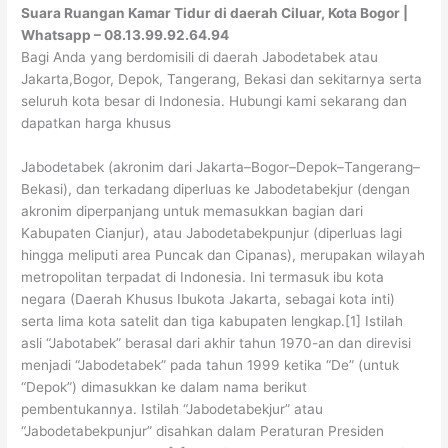
Suara Ruangan Kamar Tidur di daerah Ciluar, Kota Bogor |
Whatsapp – 08.13.99.92.64.94
Bagi Anda yang berdomisili di daerah Jabodetabek atau
Jakarta,Bogor, Depok, Tangerang, Bekasi dan sekitarnya serta
seluruh kota besar di Indonesia. Hubungi kami sekarang dan
dapatkan harga khusus
Jabodetabek (akronim dari Jakarta–Bogor–Depok–Tangerang–
Bekasi), dan terkadang diperluas ke Jabodetabekjur (dengan
akronim diperpanjang untuk memasukkan bagian dari
Kabupaten Cianjur), atau Jabodetabekpunjur (diperluas lagi
hingga meliputi area Puncak dan Cipanas), merupakan wilayah
metropolitan terpadat di Indonesia. Ini termasuk ibu kota
negara (Daerah Khusus Ibukota Jakarta, sebagai kota inti)
serta lima kota satelit dan tiga kabupaten lengkap.[1] Istilah
asli “Jabotabek” berasal dari akhir tahun 1970-an dan direvisi
menjadi “Jabodetabek” pada tahun 1999 ketika “De” (untuk
“Depok”) dimasukkan ke dalam nama berikut
pembentukannya. Istilah “Jabodetabekjur” atau
“Jabodetabekpunjur” disahkan dalam Peraturan Presiden