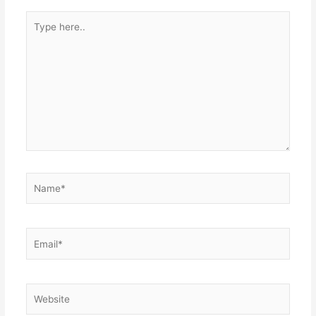
p
Type
p
here..
Name*
Email*
Website