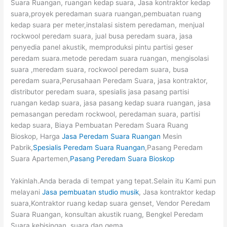
Suara Ruangan, ruangan kedap suara, Jasa kontraktor kedap
suara,proyek peredaman suara ruangan,pembuatan ruang
kedap suara per meter,instalasi sistem peredaman, menjual
rockwool peredam suara, jual busa peredam suara, jasa
penyedia panel akustik, memproduksi pintu partisi geser
peredam suara.metode peredam suara ruangan, mengisolasi
suara ,meredam suara, rockwool peredam suara, busa
peredam suara,Perusahaan Peredam Suara, jasa kontraktor,
distributor peredam suara, spesialis jasa pasang partisi
ruangan kedap suara, jasa pasang kedap suara ruangan, jasa
pemasangan peredam rockwool, peredaman suara, partisi
kedap suara, Biaya Pembuatan Peredam Suara Ruang
Bioskop, Harga
Jasa Peredam Suara Ruangan
Mesin
Pabrik,
Spesialis Peredam Suara Ruangan
,Pasang Peredam
Suara Apartemen,
Pasang Peredam Suara Bioskop
Yakinlah.Anda berada di tempat yang tepat.Selain itu Kami pun
melayani
Jasa pembuatan studio musik
, Jasa kontraktor kedap
suara,Kontraktor ruang kedap suara genset, Vendor Peredam
Suara Ruangan, konsultan akustik ruang, Bengkel Peredam
Suara kebisingan, suara dan gema.