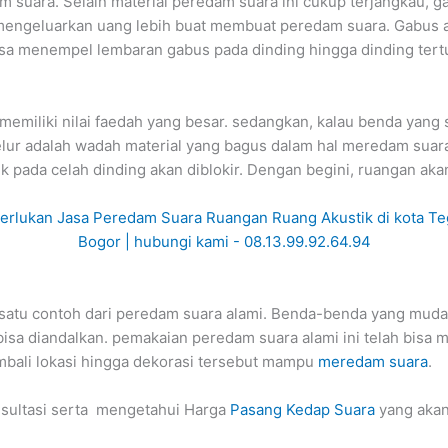
m suara. Selain material peredam suara ini cukup terjangkau, 
mengeluarkan uang lebih buat membuat peredam suara. Gabus ada
a menempel lembaran gabus pada dinding hingga dinding tert
memiliki nilai faedah yang besar. sedangkan, kalau benda yang
lur adalah wadah material yang bagus dalam hal meredam suara
 pada celah dinding akan diblokir. Dengan begini, ruangan aka
ah satu contoh dari peredam suara alami. Benda-benda yang mud
bisa diandalkan. pemakaian peredam suara alami ini telah bisa
ali lokasi hingga dekorasi tersebut mampu
meredam suara
.
sultasi serta mengetahui Harga
Pasang Kedap Suara
yang aka