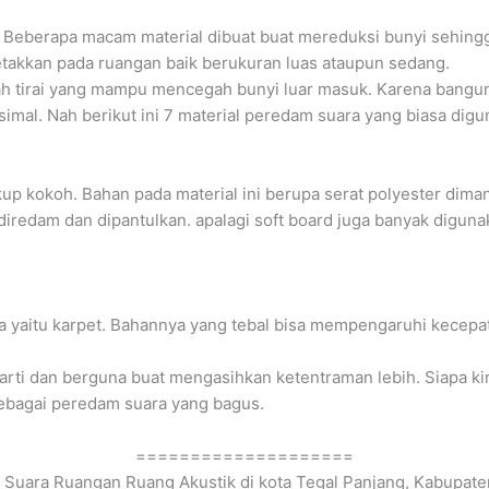
. Beberapa macam material dibuat buat mereduksi bunyi sehing
etakkan pada ruangan baik berukuran luas ataupun sedang.
alah tirai yang mampu mencegah bunyi luar masuk. Karena bangu
mal. Nah berikut ini 7 material peredam suara yang biasa digu
kup kokoh. Bahan pada material ini berupa serat polyester dima
 diredam dan dipantulkan. apalagi soft board juga banyak digun
a yaitu karpet. Bahannya yang tebal bisa mempengaruhi kecepat
rarti dan berguna buat mengasihkan ketentraman lebih. Siapa k
ebagai peredam suara yang bagus.
====================
uara Ruangan Ruang Akustik di kota Tegal Panjang, Kabupaten