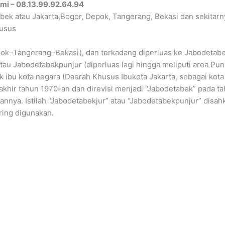
mi – 08.13.99.92.64.94
bek atau Jakarta,Bogor, Depok, Tangerang, Bekasi dan sekitarny
husus
ok–Tangerang–Bekasi), dan terkadang diperluas ke Jabodetabe
tau Jabodetabekpunjur (diperluas lagi hingga meliputi area Pu
k ibu kota negara (Daerah Khusus Ibukota Jakarta, sebagai kota i
ri akhir tahun 1970-an dan direvisi menjadi “Jabodetabek” pada 
nnya. Istilah “Jabodetabekjur” atau “Jabodetabekpunjur” disa
ring digunakan.