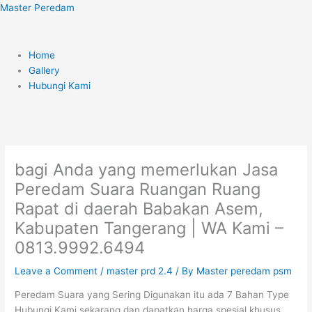
Skip
Menu
Master Peredam
to
content
Home
Gallery
Hubungi Kami
bagi Anda yang memerlukan Jasa
Peredam Suara Ruangan Ruang
Rapat di daerah Babakan Asem,
Kabupaten Tangerang | WA Kami –
0813.9992.6494
Leave a Comment
/
master prd 2.4
/ By
Master peredam psm
Peredam Suara yang Sering Digunakan itu ada 7 Bahan Type
Hubungi Kami sekarang dan dapatkan harga spesial khusus