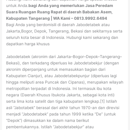
untuk Anda.
bagi Anda yang memerlukan Jasa Peredam
Suara Ruangan Ruang Rapat di daerah Babakan Asem,
Kabupaten Tangerang | WA Kami – 0813.9992.6494
Bagi Anda yang berdomisili di daerah Jabodetabek atau
Jakarta,Bogor, Depok, Tangerang, Bekasi dan sekitarnya serta
seluruh kota besar di Indonesia. Hubungi kami sekarang dan
dapatkan harga khusus
Jabodetabek (akronim dari Jakarta–Bogor–Depok–Tangerang–
Bekasi), dan terkadang diperluas ke Jabodetabekjur (dengan
akronim diperpanjang untuk memasukkan bagian dari
Kabupaten Cianjur), atau Jabodetabekpunjur (diperluas lagi
hingga meliputi area Puncak dan Cipanas), merupakan wilayah
metropolitan terpadat di Indonesia. Ini termasuk ibu kota
negara (Daerah Khusus Ibukota Jakarta, sebagai kota inti)
serta lima kota satelit dan tiga kabupaten lengkap.[1] Istilah
asli “Jabotabek” berasal dari akhir tahun 1970-an dan direvisi
menjadi “Jabodetabek” pada tahun 1999 ketika “De” (untuk
“Depok”) dimasukkan ke dalam nama berikut
pembentukannya. Istilah “Jabodetabekjur” atau