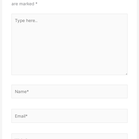
t
n
A
are marked
*
p
Type
p
here..
Name*
Email*
Website