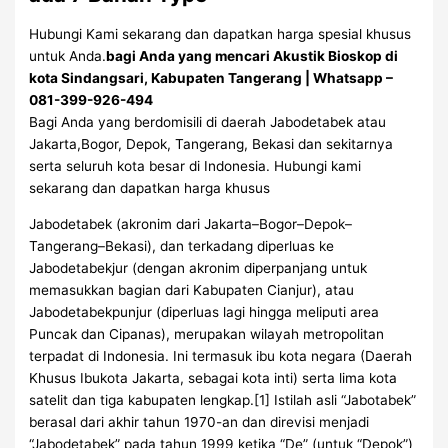
Hubungi Kami sekarang dan dapatkan harga spesial khusus
untuk Anda.
bagi Anda yang mencari Akustik Bioskop di
kota Sindangsari, Kabupaten Tangerang | Whatsapp –
081-399-926-494
Bagi Anda yang berdomisili di daerah Jabodetabek atau
Jakarta,Bogor, Depok, Tangerang, Bekasi dan sekitarnya
serta seluruh kota besar di Indonesia. Hubungi kami
sekarang dan dapatkan harga khusus
Jabodetabek (akronim dari Jakarta–Bogor–Depok–
Tangerang–Bekasi), dan terkadang diperluas ke
Jabodetabekjur (dengan akronim diperpanjang untuk
memasukkan bagian dari Kabupaten Cianjur), atau
Jabodetabekpunjur (diperluas lagi hingga meliputi area
Puncak dan Cipanas), merupakan wilayah metropolitan
terpadat di Indonesia. Ini termasuk ibu kota negara (Daerah
Khusus Ibukota Jakarta, sebagai kota inti) serta lima kota
satelit dan tiga kabupaten lengkap.[1] Istilah asli “Jabotabek”
berasal dari akhir tahun 1970-an dan direvisi menjadi
“Jabodetabek” pada tahun 1999 ketika “De” (untuk “Depok”)