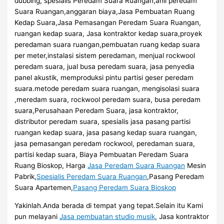
dubbing, spesialis Peredam Suara Ruangan,ahli peredam
Suara Ruangan,anggaran biaya,Jasa Pembuatan Ruang
Kedap Suara,Jasa Pemasangan Peredam Suara Ruangan,
ruangan kedap suara, Jasa kontraktor kedap suara,proyek
peredaman suara ruangan,pembuatan ruang kedap suara
per meter,instalasi sistem peredaman, menjual rockwool
peredam suara, jual busa peredam suara, jasa penyedia
panel akustik, memproduksi pintu partisi geser peredam
suara.metode peredam suara ruangan, mengisolasi suara
,meredam suara, rockwool peredam suara, busa peredam
suara,Perusahaan Peredam Suara, jasa kontraktor,
distributor peredam suara, spesialis jasa pasang partisi
ruangan kedap suara, jasa pasang kedap suara ruangan,
jasa pemasangan peredam rockwool, peredaman suara,
partisi kedap suara, Biaya Pembuatan Peredam Suara
Ruang Bioskop, Harga
Jasa Peredam Suara Ruangan
Mesin
Pabrik,
Spesialis Peredam Suara Ruangan
,Pasang Peredam
Suara Apartemen,
Pasang Peredam Suara Bioskop
Yakinlah.Anda berada di tempat yang tepat.Selain itu Kami
pun melayani
Jasa pembuatan studio musik
, Jasa kontraktor