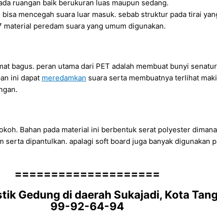
pada ruangan baik berukuran luas maupun sedang.
ng bisa mencegah suara luar masuk. sebab struktur pada tirai yan
 7 material peredam suara yang umum digunakan.
at bagus. peran utama dari PET adalah membuat bunyi senatu
pan ini dapat
meredamkan
suara serta membuatnya terlihat maki
angan.
 kokoh. Bahan pada material ini berbentuk serat polyester dim
am serta dipantulkan. apalagi soft board juga banyak digunakan 
====================
ik Gedung di daerah Sukajadi, Kota Tang
99-92-64-94