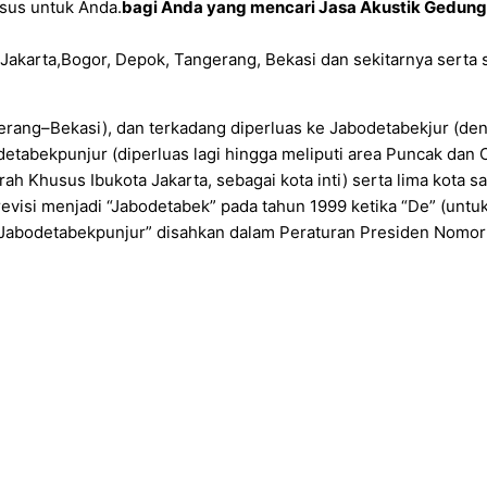
sus untuk Anda.
bagi Anda yang mencari Jasa Akustik Gedung d
Jakarta,Bogor, Depok, Tangerang, Bekasi dan sekitarnya serta 
rang–Bekasi), dan terkadang diperluas ke Jabodetabekjur (de
etabekpunjur (diperluas lagi hingga meliputi area Puncak dan 
ah Khusus Ibukota Jakarta, sebagai kota inti) serta lima kota sat
direvisi menjadi “Jabodetabek” pada tahun 1999 ketika “De” (un
u “Jabodetabekpunjur” disahkan dalam Peraturan Presiden Nomo