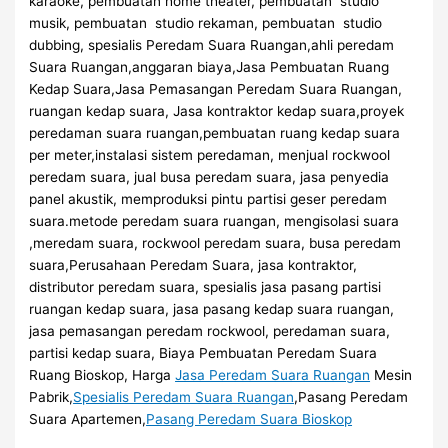
karaoke, pembuatan home theater, pembuatan studio
musik, pembuatan studio rekaman, pembuatan studio
dubbing, spesialis Peredam Suara Ruangan,ahli peredam
Suara Ruangan,anggaran biaya,Jasa Pembuatan Ruang
Kedap Suara,Jasa Pemasangan Peredam Suara Ruangan,
ruangan kedap suara, Jasa kontraktor kedap suara,proyek
peredaman suara ruangan,pembuatan ruang kedap suara
per meter,instalasi sistem peredaman, menjual rockwool
peredam suara, jual busa peredam suara, jasa penyedia
panel akustik, memproduksi pintu partisi geser peredam
suara.metode peredam suara ruangan, mengisolasi suara
,meredam suara, rockwool peredam suara, busa peredam
suara,Perusahaan Peredam Suara, jasa kontraktor,
distributor peredam suara, spesialis jasa pasang partisi
ruangan kedap suara, jasa pasang kedap suara ruangan,
jasa pemasangan peredam rockwool, peredaman suara,
partisi kedap suara, Biaya Pembuatan Peredam Suara
Ruang Bioskop, Harga
Jasa Peredam Suara Ruangan
Mesin
Pabrik,
Spesialis Peredam Suara Ruangan
,Pasang Peredam
Suara Apartemen,
Pasang Peredam Suara Bioskop