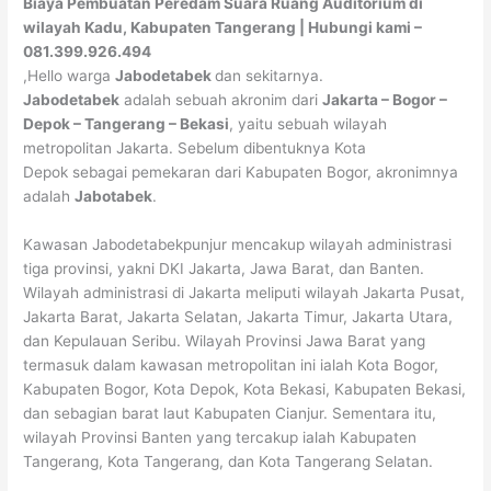
Biaya Pembuatan Peredam Suara Ruang Auditorium di
wilayah Kadu, Kabupaten Tangerang | Hubungi kami –
081.399.926.494
,Hello warga
Jabodetabek
dan sekitarnya.
Jabodetabek
adalah sebuah akronim dari
Jakarta – Bogor –
Depok – Tangerang – Bekasi
, yaitu sebuah wilayah
metropolitan Jakarta. Sebelum dibentuknya Kota
Depok sebagai pemekaran dari Kabupaten Bogor, akronimnya
adalah
Jabotabek
.
Kawasan Jabodetabekpunjur mencakup wilayah administrasi
tiga provinsi, yakni DKI Jakarta, Jawa Barat, dan Banten.
Wilayah administrasi di Jakarta meliputi wilayah Jakarta Pusat,
Jakarta Barat, Jakarta Selatan, Jakarta Timur, Jakarta Utara,
dan Kepulauan Seribu. Wilayah Provinsi Jawa Barat yang
termasuk dalam kawasan metropolitan ini ialah Kota Bogor,
Kabupaten Bogor, Kota Depok, Kota Bekasi, Kabupaten Bekasi,
dan sebagian barat laut Kabupaten Cianjur. Sementara itu,
wilayah Provinsi Banten yang tercakup ialah Kabupaten
Tangerang, Kota Tangerang, dan Kota Tangerang Selatan.