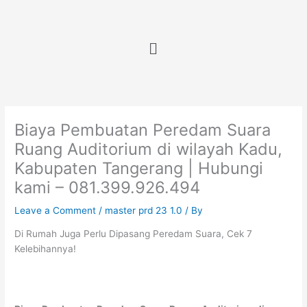
Skip
to
content
Menu
Biaya Pembuatan Peredam Suara
Ruang Auditorium di wilayah Kadu,
Kabupaten Tangerang | Hubungi
kami – 081.399.926.494
Leave a Comment
/
master prd 23 1.0
/ By
Di Rumah Juga Perlu Dipasang Peredam Suara, Cek 7
Kelebihannya!