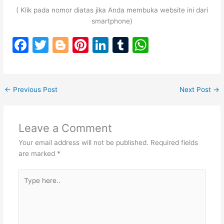
( Klik pada nomor diatas jika Anda membuka website ini dari
smartphone)
F
T
Bl
Pi
Li
T
W
a
w
o
nt
n
u
h
c
itt
g
er
k
m
at
e
er
g
e
e
bl
s
←
Previous Post
Next Post
→
b
er
st
dI
r
A
o
n
p
Leave a Comment
o
p
Your email address will not be published.
Required fields
k
are marked
*
Type
here..