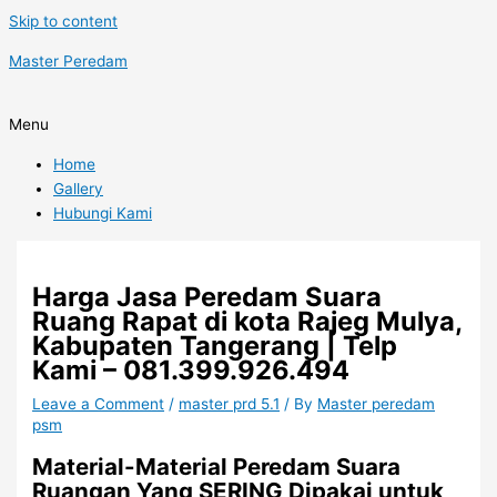
Skip to content
Master Peredam
Menu
Home
Gallery
Hubungi Kami
Harga Jasa Peredam Suara
Ruang Rapat di kota Rajeg Mulya,
Kabupaten Tangerang | Telp
Kami – 081.399.926.494
Leave a Comment
/
master prd 5.1
/ By
Master peredam
psm
Material-Material Peredam Suara
Ruangan Yang SERING Dipakai untuk