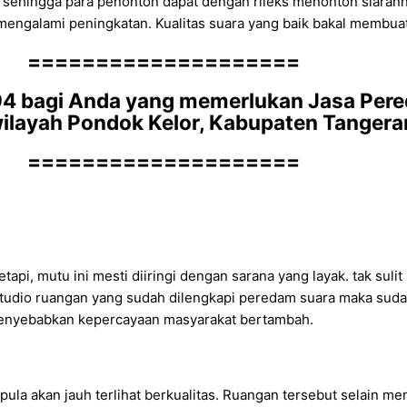
badi sehingga para penonton dapat dengan rileks menonton siara
galami peningkatan. Kualitas suara yang baik bakal membuat r
====================
4 bagi Anda yang memerlukan Jasa Per
wilayah Pondok Kelor, Kabupaten Tanger
====================
api, mutu ini mesti diiringi dengan sarana yang layak. tak sul
studio ruangan yang sudah dilengkapi peredam suara maka su
t menyebabkan kepercayaan masyarakat bertambah.
la akan jauh terlihat berkualitas. Ruangan tersebut selain mem