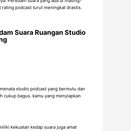
nnya. Peredam suara yang ada di masing-
ating podcast turut meningkat drastis.
edam Suara Ruangan Studio
ang
it menata studio podcast yang bermutu dan
dah cukup bagus. kamu yang menyiapkan
iliki kekuatan kedap suara juga amat