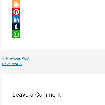
Twitter
Blogger
Pinterest
LinkedIn
Tumblr
WhatsApp
←
Previous Post
Next Post
→
Leave a Comment