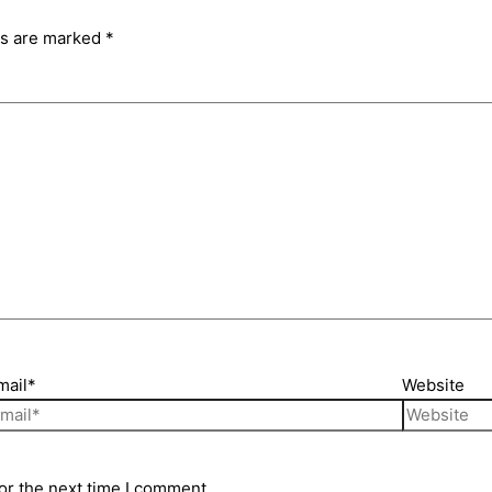
ds are marked
*
mail*
Website
or the next time I comment.