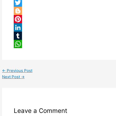
Facebook
Twitter
Blogger
Pinterest
LinkedIn
Tumblr
WhatsApp
←
Previous Post
Next Post
→
Leave a Comment