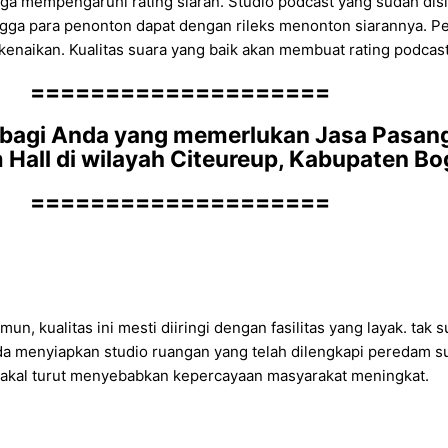
uga mempengaruhi rating siaran. Studio podcast yang sudah dis
ehingga para penonton dapat dengan rileks menonton siarannya.
enaikan. Kualitas suara yang baik akan membuat rating podcast 
====================
 bagi Anda yang memerlukan Jasa Pasan
 Hall di wilayah Citeureup, Kabupaten Bo
====================
, kualitas ini mesti diiringi dengan fasilitas yang layak. tak
nda menyiapkan studio ruangan yang telah dilengkapi peredam 
g bakal turut menyebabkan kepercayaan masyarakat meningkat.