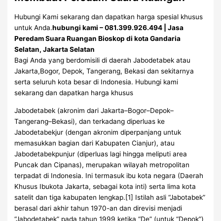
Hubungi Kami sekarang dan dapatkan harga spesial khusus
untuk Anda.
hubungi kami – 081.399.926.494 | Jasa
Peredam Suara Ruangan Bioskop di kota Gandaria
Selatan, Jakarta Selatan
Bagi Anda yang berdomisili di daerah Jabodetabek atau
Jakarta,Bogor, Depok, Tangerang, Bekasi dan sekitarnya
serta seluruh kota besar di Indonesia. Hubungi kami
sekarang dan dapatkan harga khusus
Jabodetabek (akronim dari Jakarta–Bogor–Depok–
Tangerang–Bekasi), dan terkadang diperluas ke
Jabodetabekjur (dengan akronim diperpanjang untuk
memasukkan bagian dari Kabupaten Cianjur), atau
Jabodetabekpunjur (diperluas lagi hingga meliputi area
Puncak dan Cipanas), merupakan wilayah metropolitan
terpadat di Indonesia. Ini termasuk ibu kota negara (Daerah
Khusus Ibukota Jakarta, sebagai kota inti) serta lima kota
satelit dan tiga kabupaten lengkap.[1] Istilah asli “Jabotabek”
berasal dari akhir tahun 1970-an dan direvisi menjadi
“Jabodetabek” pada tahun 1999 ketika “De” (untuk “Depok”)