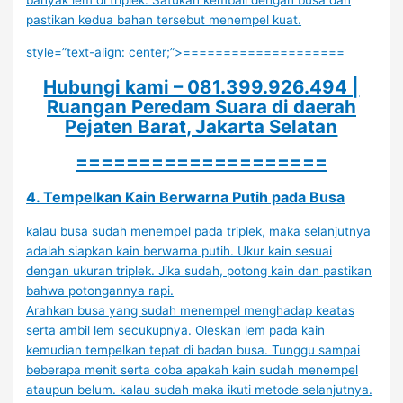
banyak lem di triplek. Satukan kembali dengan busa dan
pastikan kedua bahan tersebut menempel kuat.
style=”text-align: center;”>====================
Hubungi kami – 081.399.926.494 |
Ruangan Peredam Suara di daerah
Pejaten Barat, Jakarta Selatan
====================
4. Tempelkan Kain Berwarna Putih pada Busa
kalau busa sudah menempel pada triplek, maka selanjutnya
adalah siapkan kain berwarna putih. Ukur kain sesuai
dengan ukuran triplek. Jika sudah, potong kain dan pastikan
bahwa potongannya rapi.
Arahkan busa yang sudah menempel menghadap keatas
serta ambil lem secukupnya. Oleskan lem pada kain
kemudian tempelkan tepat di badan busa. Tunggu sampai
beberapa menit serta coba apakah kain sudah menempel
ataupun belum. kalau sudah maka ikuti metode selanjutnya.