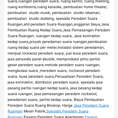
suara,ruangan peredam suara, ruang kantor, ruang meeting,
ruang konferensi,ruang karaoke, pembuatan home theater,
pembuatan studio musik, pembuatan studio rekaman,
pembuatan studio dubbing, spesialis Peredam Suara
Ruangan,ahli peredam Suara Ruangan,anggaran biaya,Jasa
Pembuatan Ruang Kedap Suara,Jasa Pemasangan Peredam
Suara Ruangan, ruangan kedap suara, Jasa kontraktor
kedap suara,proyek peredaman suara ruangan,pembuatan
ruang kedap suara per meter,instalasi sistem peredaman,
menjual rockwool peredam suara, jual busa peredam suara,
jasa penyedia panel akustik, memproduksi pintu partisi
geser peredam suara.metode peredam suara ruangan,
mengisolasi suara ,meredam suara, rockwool peredam
suara, busa peredam suara,Perusahaan Peredam Suara,
jasa kontraktor, distributor peredam suara, spesialis jasa
pasang partisi ruangan kedap suara, jasa pasang kedap
suara ruangan, jasa pemasangan peredam rockwool,
peredaman suara, partisi kedap suara, Biaya Pembuatan
Peredam Suara Ruang Bioskop, Harga
Jasa Peredam Suara
Ruangan
Mesin Pabrik,
Spesialis Peredam Suara
Ruangan
,Pasang Peredam Suara Apartemen,
Pasang