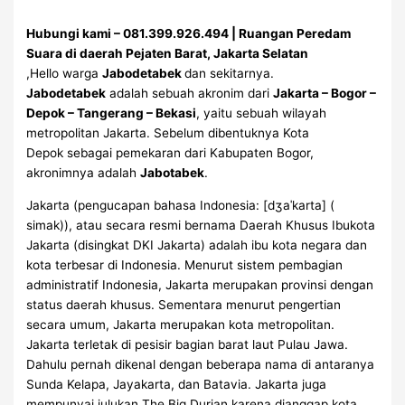
Hubungi kami – 081.399.926.494 | Ruangan Peredam
Suara di daerah Pejaten Barat, Jakarta Selatan
,Hello warga
Jabodetabek
dan sekitarnya.
Jabodetabek
adalah sebuah akronim dari
Jakarta – Bogor –
Depok – Tangerang – Bekasi
, yaitu sebuah wilayah
metropolitan Jakarta. Sebelum dibentuknya Kota
Depok sebagai pemekaran dari Kabupaten Bogor,
akronimnya adalah
Jabotabek
.
Jakarta (pengucapan bahasa Indonesia: [dʒaˈkarta] (
simak)), atau secara resmi bernama Daerah Khusus Ibukota
Jakarta (disingkat DKI Jakarta) adalah ibu kota negara dan
kota terbesar di Indonesia. Menurut sistem pembagian
administratif Indonesia, Jakarta merupakan provinsi dengan
status daerah khusus. Sementara menurut pengertian
secara umum, Jakarta merupakan kota metropolitan.
Jakarta terletak di pesisir bagian barat laut Pulau Jawa.
Dahulu pernah dikenal dengan beberapa nama di antaranya
Sunda Kelapa, Jayakarta, dan Batavia. Jakarta juga
mempunyai julukan The Big Durian karena dianggap kota