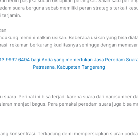
 lebih pas jika sudah disiapkan perangkat. Salah satu perlengk
redam suara berguna sebab memiliki peran strategis terkait kes
 terjamin.
kan
dukung meminimalkan usikan. Beberapa usikan yang bisa diatas
 hasil rekaman berkurang kualitasnya sehingga dengan memasa
ra. Perihal ini bisa terjadi karena suara dari narasumber dan 
 siaran menjadi bagus. Para pemakai peredam suara juga bisa m
ang konsentrasi. Terkadang demi mempersiapkan siaran podcast