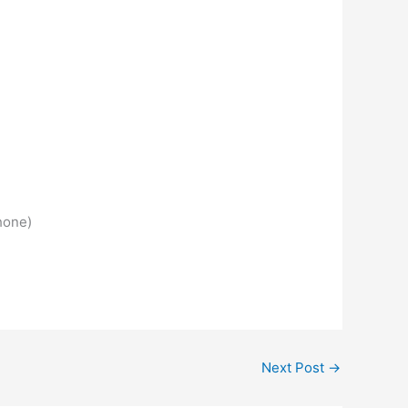
hone)
Next Post
→