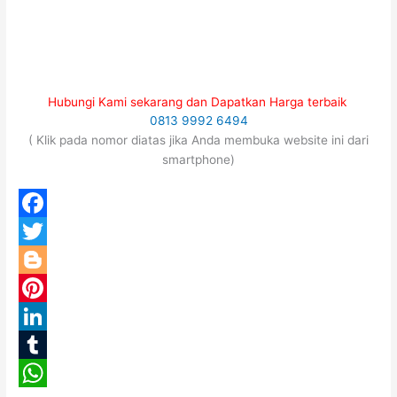
Hubungi Kami sekarang dan Dapatkan Harga terbaik
0813 9992 6494
( Klik pada nomor diatas jika Anda membuka website ini dari
smartphone)
F
a
T
c
w
B
e
i
l
P
b
t
o
i
L
o
t
g
n
i
T