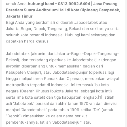
untuk Anda.
hubungi kami – 0813.9992.6494 | Jasa Pasang
Peredam Suara Auditorium Hall di kota Cipinang Cempedak,
Jakarta Timur
Bagi Anda yang berdomisili di daerah Jabodetabek atau
Jakarta,Bogor, Depok, Tangerang, Bekasi dan sekitarnya serta
seluruh kota besar di Indonesia. Hubungi kami sekarang dan
dapatkan harga khusus
Jabodetabek (akronim dari Jakarta–Bogor–Depok–Tangerang–
Bekasi), dan terkadang diperluas ke Jabodetabekjur (dengan
akronim diperpanjang untuk memasukkan bagian dari
Kabupaten Cianjur), atau Jabodetabekpunjur (diperluas lagi
hingga meliputi area Puncak dan Cipanas), merupakan wilayah
metropolitan terpadat di Indonesia. Ini termasuk ibu kota
negara (Daerah Khusus Ibukota Jakarta, sebagai kota inti)
serta lima kota satelit dan tiga kabupaten lengkap.[1] Istilah
asli “Jabotabek” berasal dari akhir tahun 1970-an dan direvisi
menjadi “Jabodetabek” pada tahun 1999 ketika “De” (untuk
“Depok”) dimasukkan ke dalam nama berikut
pembentukannya. Istilah “Jabodetabekjur” atau