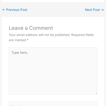
o
e
g
t
n
u
W
k
r
e
e
k
m
h
←
Previous Post
Next Post
→
r
r
e
b
a
e
d
l
t
Leave a Comment
s
I
r
s
Your email address will not be published.
Required fields
t
n
A
are marked
*
p
Type
p
here..
Name*