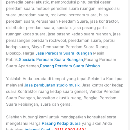
penyedia panel akustik, memproduksi pintu partisi geser
peredam suara.metode peredam suara ruangan, mengisolasi
suara ,meredam suara, rockwool peredam suara, busa
peredam suara,Perusahaan Peredam Suara, jasa kontraktor,
distributor peredam suara, spesialis jasa pasang partisi
ruangan kedap suara, jasa pasang kedap suara ruangan, jasa
pemasangan peredam rockwool, peredaman suara, partisi
kedap suara, Biaya Pembuatan Peredam Suara Ruang
Bioskop, Harga
Jasa Peredam Suara Ruangan
Mesin
Pabrik,
Spesialis Peredam Suara Ruangan
,Pasang Peredam
Suara Apartemen,
Pasang Peredam Suara Bioskop
Yakinlah.Anda berada di tempat yang tepat.Selain itu Kami pun
melayani
Jasa pembuatan studio musik
, Jasa kontraktor kedap
suara,Kontraktor ruang kedap suara genset, Vendor Peredam
Suara Ruangan, konsultan akustik ruang, Bengkel Peredam
Suara kebisingan, suara dan gema.
Silahkan hubungi kami untuk mendapatkan konsultasi serta
mengetahui Harga
Pasang Kedap Suara
yang akan Anda
butuhkan
hubungi Kami
:
0813 9992 6494