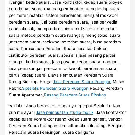
ruangan kedap suara, Jasa kontraktor kedap suara,proyek
peredaman suara ruangan,pembuatan ruang kedap suara
per meter,instalasi sistem peredaman, menjual rockwool
peredam suara, jual busa peredam suara, jasa penyedia
panel akustik, memproduksi pintu partisi geser peredam
suara.metode peredam suara ruangan, mengisolasi suara
,meredam suara, rockwool peredam suara, busa peredam
suara,Perusahaan Peredam Suara, jasa kontraktor,
distributor peredam suara, spesialis jasa pasang partisi
ruangan kedap suara, jasa pasang kedap suara ruangan,
jasa pemasangan peredam rockwool, peredaman suara,
partisi kedap suara, Biaya Pembuatan Peredam Suara
Ruang Bioskop, Harga
Jasa Peredam Suara Ruangan
Mesin
Pabrik,
Spesialis Peredam Suara Ruangan
,Pasang Peredam
Suara Apartemen,
Pasang Peredam Suara Bioskop
Yakinlah.Anda berada di tempat yang tepat.Selain itu Kami
pun melayani
Jasa pembuatan studio musik
, Jasa kontraktor
kedap suara,Kontraktor ruang kedap suara genset, Vendor
Peredam Suara Ruangan, konsultan akustik ruang, Bengkel
Peredam Suara kebisingan, suara dan gema.