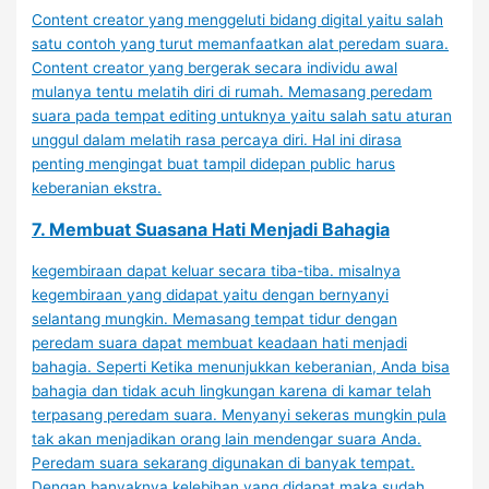
Content creator yang menggeluti bidang digital yaitu salah
satu contoh yang turut memanfaatkan alat peredam suara.
Content creator yang bergerak secara individu awal
mulanya tentu melatih diri di rumah. Memasang peredam
suara pada tempat editing untuknya yaitu salah satu aturan
unggul dalam melatih rasa percaya diri. Hal ini dirasa
penting mengingat buat tampil didepan public harus
keberanian ekstra.
7. Membuat Suasana Hati Menjadi Bahagia
kegembiraan dapat keluar secara tiba-tiba. misalnya
kegembiraan yang didapat yaitu dengan bernyanyi
selantang mungkin. Memasang tempat tidur dengan
peredam suara dapat membuat keadaan hati menjadi
bahagia. Seperti Ketika menunjukkan keberanian, Anda bisa
bahagia dan tidak acuh lingkungan karena di kamar telah
terpasang peredam suara. Menyanyi sekeras mungkin pula
tak akan menjadikan orang lain mendengar suara Anda.
Peredam suara sekarang digunakan di banyak tempat.
Dengan banyaknya kelebihan yang didapat maka sudah