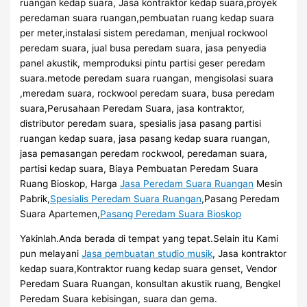
ruangan kedap suara, Jasa kontraktor kedap suara,proyek
peredaman suara ruangan,pembuatan ruang kedap suara
per meter,instalasi sistem peredaman, menjual rockwool
peredam suara, jual busa peredam suara, jasa penyedia
panel akustik, memproduksi pintu partisi geser peredam
suara.metode peredam suara ruangan, mengisolasi suara
,meredam suara, rockwool peredam suara, busa peredam
suara,Perusahaan Peredam Suara, jasa kontraktor,
distributor peredam suara, spesialis jasa pasang partisi
ruangan kedap suara, jasa pasang kedap suara ruangan,
jasa pemasangan peredam rockwool, peredaman suara,
partisi kedap suara, Biaya Pembuatan Peredam Suara
Ruang Bioskop, Harga
Jasa Peredam Suara Ruangan
Mesin
Pabrik,
Spesialis Peredam Suara Ruangan
,Pasang Peredam
Suara Apartemen,
Pasang Peredam Suara Bioskop
Yakinlah.Anda berada di tempat yang tepat.Selain itu Kami
pun melayani
Jasa pembuatan studio musik
, Jasa kontraktor
kedap suara,Kontraktor ruang kedap suara genset, Vendor
Peredam Suara Ruangan, konsultan akustik ruang, Bengkel
Peredam Suara kebisingan, suara dan gema.