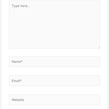
Type
p
here..
Name*
Email*
Website