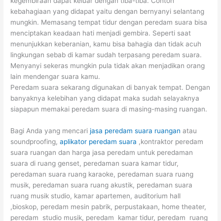
kegembiraan dapat keluar dengan tiba-tiba. Contoh
kebahagiaan yang didapat yaitu dengan bernyanyi selantang
mungkin. Memasang tempat tidur dengan peredam suara bisa
menciptakan keadaan hati menjadi gembira. Seperti saat
menunjukkan keberanian, kamu bisa bahagia dan tidak acuh
lingkungan sebab di kamar sudah terpasang peredam suara.
Menyanyi sekeras mungkin pula tidak akan menjadikan orang
lain mendengar suara kamu.
Peredam suara sekarang digunakan di banyak tempat. Dengan
banyaknya kelebihan yang didapat maka sudah selayaknya
siapapun memakai peredam suara di masing-masing ruangan.
Bagi Anda yang mencari
jasa peredam suara ruangan
atau
soundproofing,
aplikator peredam suara
,kontraktor peredam
suara ruangan dan harga jasa peredam untuk peredaman
suara di ruang genset, peredaman suara kamar tidur,
peredaman suara ruang karaoke, peredaman suara ruang
musik, peredaman suara ruang akustik, peredaman suara
ruang musik studio, kamar apartemen, auditorium hall
,bioskop, peredam mesin pabrik, perpustakaan, home theater,
peredam studio musik, peredam kamar tidur, peredam ruang