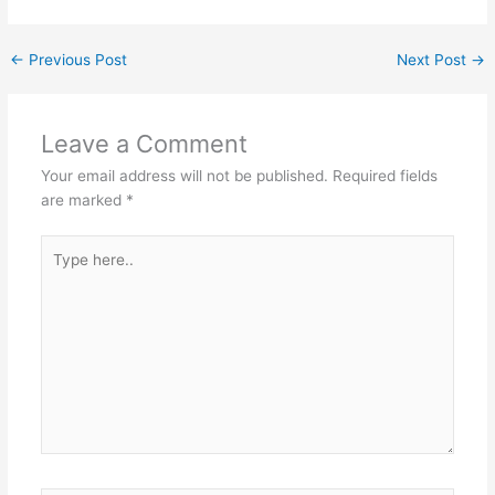
c
itt
g
er
k
m
at
e
er
g
e
e
bl
s
←
Previous Post
Next Post
→
b
er
st
dI
r
A
o
n
p
Leave a Comment
o
p
Your email address will not be published.
Required fields
k
are marked
*
Type
here..