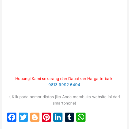
Hubungi Kami sekarang dan Dapatkan Harga terbaik
0813 9992 6494
( Klik pada nomor diatas jika Anda membuka website ini dari
smartphone)
F
T
Bl
Pi
Li
T
W
a
w
o
nt
n
u
h