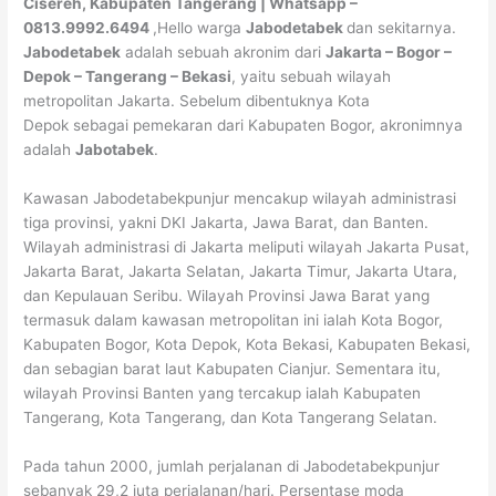
Cisereh, Kabupaten Tangerang | Whatsapp –
0813.9992.6494
,Hello warga
Jabodetabek
dan sekitarnya.
Jabodetabek
adalah sebuah akronim dari
Jakarta – Bogor –
Depok – Tangerang – Bekasi
, yaitu sebuah wilayah
metropolitan Jakarta. Sebelum dibentuknya Kota
Depok sebagai pemekaran dari Kabupaten Bogor, akronimnya
adalah
Jabotabek
.
Kawasan Jabodetabekpunjur mencakup wilayah administrasi
tiga provinsi, yakni DKI Jakarta, Jawa Barat, dan Banten.
Wilayah administrasi di Jakarta meliputi wilayah Jakarta Pusat,
Jakarta Barat, Jakarta Selatan, Jakarta Timur, Jakarta Utara,
dan Kepulauan Seribu. Wilayah Provinsi Jawa Barat yang
termasuk dalam kawasan metropolitan ini ialah Kota Bogor,
Kabupaten Bogor, Kota Depok, Kota Bekasi, Kabupaten Bekasi,
dan sebagian barat laut Kabupaten Cianjur. Sementara itu,
wilayah Provinsi Banten yang tercakup ialah Kabupaten
Tangerang, Kota Tangerang, dan Kota Tangerang Selatan.
Pada tahun 2000, jumlah perjalanan di Jabodetabekpunjur
sebanyak 29,2 juta perjalanan/hari. Persentase moda