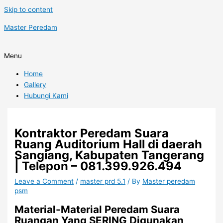
Skip to content
Master Peredam
Menu
Home
Gallery
Hubungi Kami
Kontraktor Peredam Suara
Ruang Auditorium Hall di daerah
Sangiang, Kabupaten Tangerang
| Telepon – 081.399.926.494
Leave a Comment
/
master prd 5.1
/ By
Master peredam
psm
Material-Material Peredam Suara
Ruangan Yang SERING Digunakan