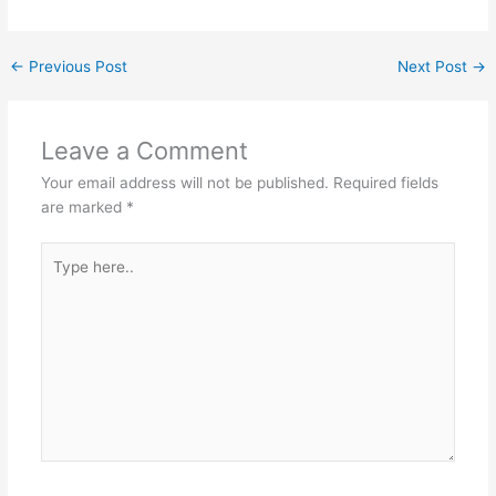
c
itt
g
er
k
m
at
e
er
g
e
e
bl
s
←
Previous Post
Next Post
→
b
er
st
dI
r
A
o
n
p
Leave a Comment
o
p
Your email address will not be published.
Required fields
k
are marked
*
Type
here..