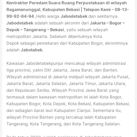
Kontraktor Peredam Suara Ruang Perpustakaan di wilayah
Ragamanunggal, Kabupaten Bekasi | Telepon Kami – 08-13-
99-92-64-94
,Hello warga
Jabodetabek
dan sekitarnya.
Jabodetabek
adalah sebuah akronim dari
Jakarta – Bogor –
Depok – Tangerang – Bekasi
, yaitu sebuah wilayah
metropolitan Jakarta. Sebelum dibentuknya Kota
Depok sebagai pemekaran dari Kabupaten Bogor, akronimnya
adalah
Jabotabek
.
Kawasan Jabodetabekpunjur mencakup wilayah administrasi
tiga provinsi, yakni DKI Jakarta, Jawa Barat, dan Banten.
Wilayah administrasi di Jakarta meliputi wilayah Jakarta Pusat,
Jakarta Barat, Jakarta Selatan, Jakarta Timur, Jakarta Utara,
dan Kepulauan Seribu. Wilayah Provinsi Jawa Barat yang
termasuk dalam kawasan metropolitan ini ialah Kota Bogor,
Kabupaten Bogor, Kota Depok, Kota Bekasi, Kabupaten Bekasi,
dan sebagian barat laut Kabupaten Cianjur. Sementara itu,
wilayah Provinsi Banten yang tercakup ialah Kabupaten
Tangerang, Kota Tangerang, dan Kota Tangerang Selatan.