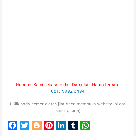
Hubungi Kami sekarang dan Dapatkan Harga terbaik
0813 9992 6494
( Klik pada nomor diatas jika Anda membuka website ini dari
smartphone)
F
T
Bl
Pi
Li
T
W
a
w
o
nt
n
u
h