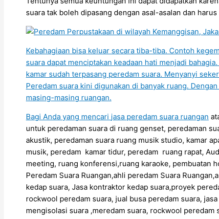
Tentunya semua keuntungan ini dapat didapatkan karena
suara tak boleh dipasang dengan asal-asalan dan harus
Kebahagiaan bisa keluar secara tiba-tiba. Contoh keg
suara dapat menciptakan keadaan hati menjadi bahagia.
kamar sudah terpasang peredam suara. Menyanyi seker
Peredam suara kini digunakan di banyak ruang. Denga
masing-masing ruangan.
Bagi Anda yang mencari
jasa peredam suara ruangan
at
untuk peredaman suara di ruang genset, peredaman sua
akustik, peredaman suara ruang musik studio, kamar ap
musik, peredam kamar tidur, peredam ruang rapat, Aud
meeting, ruang konferensi,ruang karaoke, pembuatan h
Peredam Suara Ruangan,ahli peredam Suara Ruangan,
kedap suara, Jasa kontraktor kedap suara,proyek pere
rockwool peredam suara, jual busa peredam suara, jas
mengisolasi suara ,meredam suara, rockwool peredam s