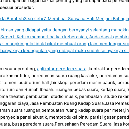
 terdapat berbagai hal-hal penting yang terdapat pada pereda
 sesuai prosedur.
7. Membuat Suasana Hati Menjadi Bahagia
embiraan yang didapat yaitu dengan bernyanyi selantang mungk
 Seperti Ketika memperlihatkan keberanian, Anda dapat gembira
as mungkin pula tidak bakal membuat orang lain mendengar su
n banyaknya keunggulan yang didapat maka sudah selayaknya 
au soundproofing,
aplikator peredam suara
,kontraktor peredam
ra kamar tidur, peredaman suara ruang karaoke, peredaman su
artemen, auditorium hall ,bioskop, peredam mesin pabrik, perp
itorium dan Rumah Ibadah. ruangan bebas suara, kedap suara,r
ome theater, pembuatan studio musik, pembuatan studio rekam
anggaran biaya,Jasa Pembuatan Ruang Kedap Suara,Jasa Pema
daman suara ruangan,pembuatan ruang kedap suara per meter,in
a penyedia panel akustik, memproduksi pintu partisi geser per
uara, busa peredam suara,Perusahaan Peredam Suara, jasa kont