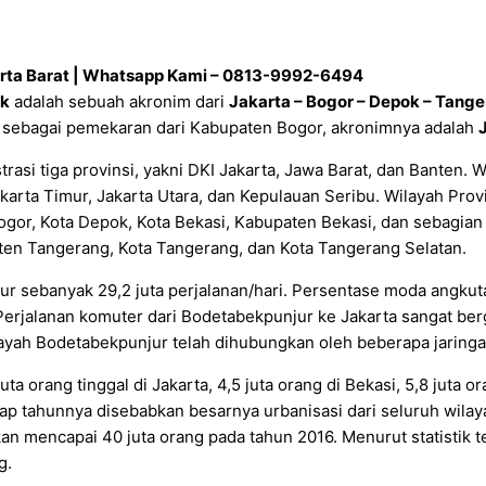
rta Barat | Whatsapp Kami – 0813-9992-6494
k
adalah sebuah akronim dari
Jakarta – Bogor – Depok – Tange
k sebagai pemekaran dari Kabupaten Bogor, akronimnya adalah
i tiga provinsi, yakni DKI Jakarta, Jawa Barat, dan Banten. Wil
Jakarta Timur, Jakarta Utara, dan Kepulauan Seribu. Wilayah Pr
ogor, Kota Depok, Kota Bekasi, Kabupaten Bekasi, dan sebagian
aten Tangerang, Kota Tangerang, dan Kota Tangerang Selatan.
ur sebanyak 29,2 juta perjalanan/hari. Persentase moda angkut
Perjalanan komuter dari Bodetabekpunjur ke Jakarta sangat berg
ilayah Bodetabekpunjur telah dihubungkan oleh beberapa jaringan
a orang tinggal di Jakarta, 4,5 juta orang di Bekasi, 5,8 juta or
tiap tahunnya disebabkan besarnya urbanisasi dari seluruh wila
mencapai 40 juta orang pada tahun 2016. Menurut statistik ter
g.