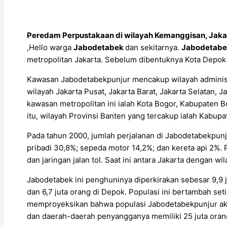
Peredam Perpustakaan di wilayah Kemanggisan, Jaka
,Hello warga
Jabodetabek
dan sekitarnya.
Jabodetabe
metropolitan Jakarta. Sebelum dibentuknya Kota Depo
Kawasan Jabodetabekpunjur mencakup wilayah administras
wilayah Jakarta Pusat, Jakarta Barat, Jakarta Selatan, 
kawasan metropolitan ini ialah Kota Bogor, Kabupaten B
itu, wilayah Provinsi Banten yang tercakup ialah Kabup
Pada tahun 2000, jumlah perjalanan di Jabodetabekpunj
pribadi 30,8%; sepeda motor 14,2%; dan kereta api 2%. 
dan jaringan jalan tol. Saat ini antara Jakarta dengan w
Jabodetabek ini penghuninya diperkirakan sebesar 9,9 jut
dan 6,7 juta orang di Depok. Populasi ini bertambah se
memproyeksikan bahwa populasi Jabodetabekpunjur akan 
dan daerah-daerah penyangganya memiliki 25 juta oran