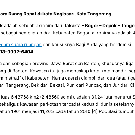
ara Ruang Rapat di kota Neglasari, Kota Tangerang
k
adalah sebuah akronim dari
Jakarta – Bogor – Depok – Tange
k sebagai pemekaran dari Kabupaten Bogor, akronimnya adalah
edam suara ruangan
dan khususnya Bagi Anda yang berdomisili 
13-9992-6494
a dan sebagian provinsi Jawa Barat dan Banten, khususnya tig
g di Banten. Kawasan itu juga mencakup kota-kota mandiri sep
nistratif di kabupaten. Nama daerah diambil dari dua (atau ti
ari Tangerang, Bek dari Bekasi, Pun dari Puncak, dan Jur dari Ci
 luas 6,43768 km2 (2,48560 sq mi), adalah 31,24 juta menurut
sekaligus kawasan perkotaan terpadat kedua di dunia setelahn
tahun 1961 menjadi 11,26% pada tahun 2010.[4] Populasi tumbuh