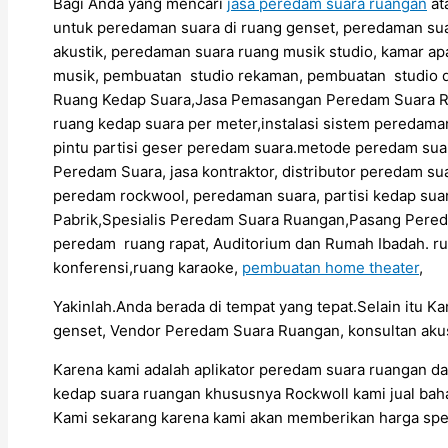
Bagi Anda yang mencari
jasa peredam suara ruangan
at
untuk peredaman suara di ruang genset, peredaman sua
akustik, peredaman suara ruang musik studio, kamar ap
musik, pembuatan studio rekaman, pembuatan studio d
Ruang Kedap Suara,Jasa Pemasangan Peredam Suara Ru
ruang kedap suara per meter,instalasi sistem peredama
pintu partisi geser peredam suara.metode peredam sua
Peredam Suara, jasa kontraktor, distributor peredam su
peredam rockwool, peredaman suara, partisi kedap su
Pabrik,Spesialis Peredam Suara Ruangan,Pasang Pere
peredam ruang rapat, Auditorium dan Rumah Ibadah. ru
konferensi,ruang karaoke,
pembuatan home theater
,
Yakinlah.Anda berada di tempat yang tepat.Selain itu K
genset, Vendor Peredam Suara Ruangan, konsultan akus
Karena kami adalah aplikator peredam suara ruangan d
kedap suara ruangan khususnya Rockwoll kami jual bah
Kami sekarang karena kami akan memberikan harga spe