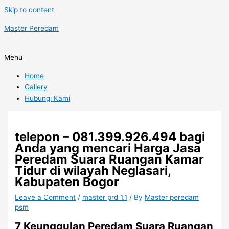
Skip to content
Master Peredam
Menu
Home
Gallery
Hubungi Kami
telepon – 081.399.926.494 bagi
Anda yang mencari Harga Jasa
Peredam Suara Ruangan Kamar
Tidur di wilayah Neglasari,
Kabupaten Bogor
Leave a Comment
/
master prd 1.1
/ By
Master peredam
psm
7 Keunggulan Peredam Suara Ruangan