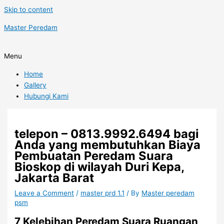
Skip to content
Master Peredam
Menu
Home
Gallery
Hubungi Kami
telepon – 0813.9992.6494 bagi
Anda yang membutuhkan Biaya
Pembuatan Peredam Suara
Bioskop di wilayah Duri Kepa,
Jakarta Barat
Leave a Comment
/
master prd 1.1
/ By
Master peredam
psm
7 Kelebihan Peredam Suara Ruangan