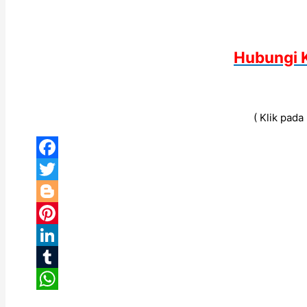
Hubungi 
( Klik pad
Facebook
Twitter
Blogger
Pinterest
LinkedIn
Tumblr
WhatsApp