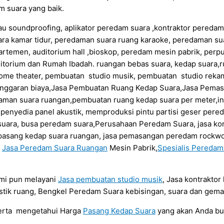
 suara yang baik.
au soundproofing, aplikator peredam suara ,kontraktor pereda
ra kamar tidur, peredaman suara ruang karaoke, peredaman su
artemen, auditorium hall ,bioskop, peredam mesin pabrik, perp
itorium dan Rumah Ibadah. ruangan bebas suara, kedap suara,r
ome theater, pembuatan studio musik, pembuatan studio rekam
anggaran biaya,Jasa Pembuatan Ruang Kedap Suara,Jasa Pema
daman suara ruangan,pembuatan ruang kedap suara per meter,in
a penyedia panel akustik, memproduksi pintu partisi geser per
uara, busa peredam suara,Perusahaan Peredam Suara, jasa kont
sa pasang kedap suara ruangan, jasa pemasangan peredam rockwo
a
Jasa Peredam Suara Ruangan
Mesin Pabrik,
Spesialis Pereda
ami pun melayani
Jasa pembuatan studio musik
, Jasa kontrakto
tik ruang, Bengkel Peredam Suara kebisingan, suara dan gema
serta mengetahui Harga
Pasang Kedap Suara
yang akan Anda b