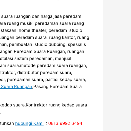
m suara ruangan dan harga jasa peredam
ara ruang musik, peredaman suara ruang
ustakaan, home theater, peredam studio
uangan peredam suara, ruang kantor, ruang
an, pembuatan studio dubbing, spesialis
sangan Peredam Suara Ruangan, ruangan
stalasi sistem peredaman, menjual
edam suara.metode peredam suara ruangan,
raktor, distributor peredam suara,
ol, peredaman suara, partisi kedap suara,
m Suara Ruangan
,Pasang Peredam Suara
r kedap suara,Kontraktor ruang kedap suara
.
utuhkan
hubungi Kami
:
0813 9992 6494