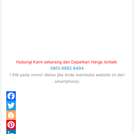
Hubungi Kami sekarang dan Dapatkan Harga terbaik
0813 9992 6494
( Klik pada nomor diatas jika Anda membuka website ini dari
smartphone)
F
a
T
c
w
B