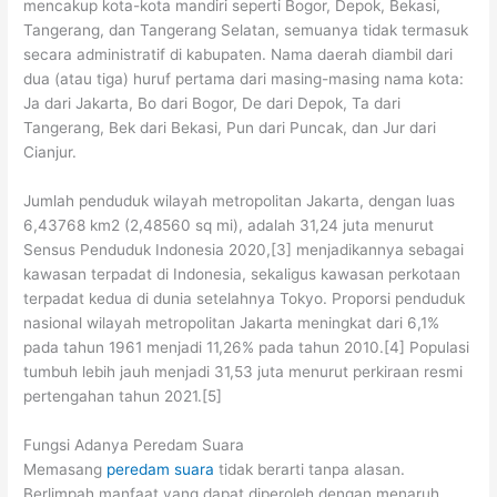
mencakup kota-kota mandiri seperti Bogor, Depok, Bekasi,
Tangerang, dan Tangerang Selatan, semuanya tidak termasuk
secara administratif di kabupaten. Nama daerah diambil dari
dua (atau tiga) huruf pertama dari masing-masing nama kota:
Ja dari Jakarta, Bo dari Bogor, De dari Depok, Ta dari
Tangerang, Bek dari Bekasi, Pun dari Puncak, dan Jur dari
Cianjur.
Jumlah penduduk wilayah metropolitan Jakarta, dengan luas
6,43768 km2 (2,48560 sq mi), adalah 31,24 juta menurut
Sensus Penduduk Indonesia 2020,[3] menjadikannya sebagai
kawasan terpadat di Indonesia, sekaligus kawasan perkotaan
terpadat kedua di dunia setelahnya Tokyo. Proporsi penduduk
nasional wilayah metropolitan Jakarta meningkat dari 6,1%
pada tahun 1961 menjadi 11,26% pada tahun 2010.[4] Populasi
tumbuh lebih jauh menjadi 31,53 juta menurut perkiraan resmi
pertengahan tahun 2021.[5]
Fungsi Adanya Peredam Suara
Memasang
peredam suara
tidak berarti tanpa alasan.
Berlimpah manfaat yang dapat diperoleh dengan menaruh