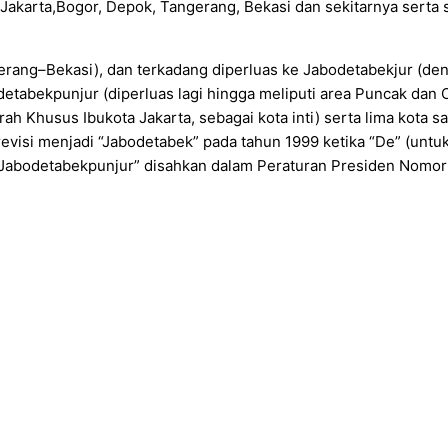
Jakarta,Bogor, Depok, Tangerang, Bekasi dan sekitarnya serta 
rang–Bekasi), dan terkadang diperluas ke Jabodetabekjur (de
etabekpunjur (diperluas lagi hingga meliputi area Puncak dan 
ah Khusus Ibukota Jakarta, sebagai kota inti) serta lima kota sat
direvisi menjadi “Jabodetabek” pada tahun 1999 ketika “De” (un
u “Jabodetabekpunjur” disahkan dalam Peraturan Presiden Nomo