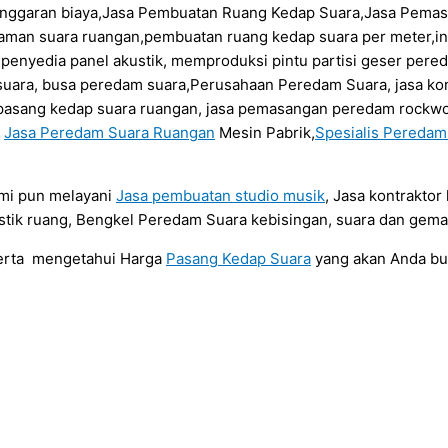
anggaran biaya,Jasa Pembuatan Ruang Kedap Suara,Jasa Pema
daman suara ruangan,pembuatan ruang kedap suara per meter,in
a penyedia panel akustik, memproduksi pintu partisi geser per
uara, busa peredam suara,Perusahaan Peredam Suara, jasa kont
sa pasang kedap suara ruangan, jasa pemasangan peredam rockwo
a
Jasa Peredam Suara Ruangan
Mesin Pabrik,
Spesialis Pereda
ami pun melayani
Jasa pembuatan studio musik
, Jasa kontrakto
tik ruang, Bengkel Peredam Suara kebisingan, suara dan gema
serta mengetahui Harga
Pasang Kedap Suara
yang akan Anda b