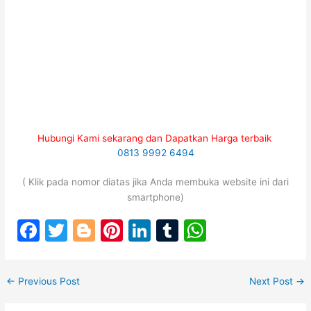
Hubungi Kami sekarang dan Dapatkan Harga terbaik
0813 9992 6494
( Klik pada nomor diatas jika Anda membuka website ini dari
smartphone)
F
T
Bl
Pi
Li
T
W
a
w
o
nt
n
u
h
c
itt
g
er
k
m
at
←
Previous Post
Next Post
→
e
er
g
e
e
bl
s