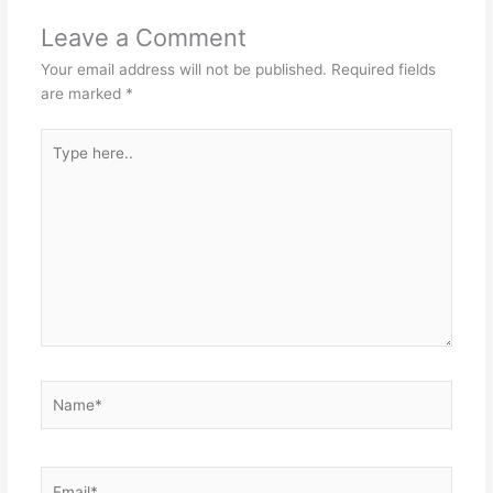
b
er
st
dI
r
A
Leave a Comment
o
n
p
Your email address will not be published.
Required fields
o
p
are marked
*
k
Type
here..
Name*
Email*