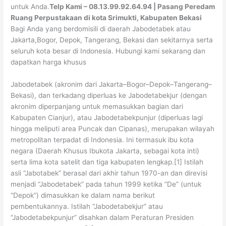
untuk Anda.
Telp Kami – 08.13.99.92.64.94 | Pasang Peredam
Ruang Perpustakaan di kota Srimukti, Kabupaten Bekasi
Bagi Anda yang berdomisili di daerah Jabodetabek atau
Jakarta,Bogor, Depok, Tangerang, Bekasi dan sekitarnya serta
seluruh kota besar di Indonesia. Hubungi kami sekarang dan
dapatkan harga khusus
Jabodetabek (akronim dari Jakarta–Bogor–Depok–Tangerang–
Bekasi), dan terkadang diperluas ke Jabodetabekjur (dengan
akronim diperpanjang untuk memasukkan bagian dari
Kabupaten Cianjur), atau Jabodetabekpunjur (diperluas lagi
hingga meliputi area Puncak dan Cipanas), merupakan wilayah
metropolitan terpadat di Indonesia. Ini termasuk ibu kota
negara (Daerah Khusus Ibukota Jakarta, sebagai kota inti)
serta lima kota satelit dan tiga kabupaten lengkap.[1] Istilah
asli “Jabotabek” berasal dari akhir tahun 1970-an dan direvisi
menjadi “Jabodetabek” pada tahun 1999 ketika “De” (untuk
“Depok”) dimasukkan ke dalam nama berikut
pembentukannya. Istilah “Jabodetabekjur” atau
“Jabodetabekpunjur” disahkan dalam Peraturan Presiden