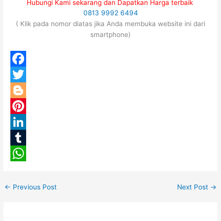
Hubungi Kami sekarang dan Dapatkan Harga terbaik
0813 9992 6494
( Klik pada nomor diatas jika Anda membuka website ini dari
smartphone)
F
a
T
c
w
B
e
i
l
P
b
t
o
i
L
o
t
g
n
i
T
o
e
g
t
n
u
W
k
r
e
e
k
m
h
←
Previous Post
Next Post
→
r
r
e
b
a
e
d
l
t