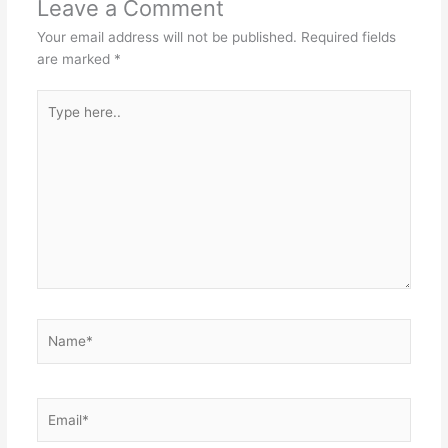
Leave a Comment
s
I
r
s
Your email address will not be published.
Required fields
t
n
A
are marked
*
p
Type
p
here..
Name*
Email*