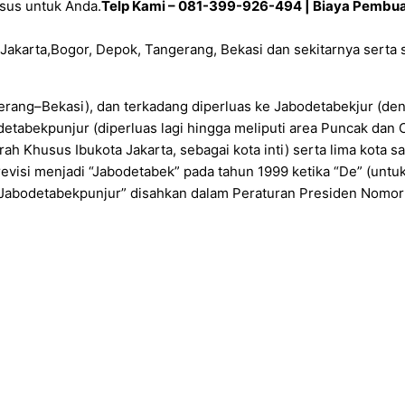
sus untuk Anda.
Telp Kami – 081-399-926-494 | Biaya Pembua
Jakarta,Bogor, Depok, Tangerang, Bekasi dan sekitarnya serta 
rang–Bekasi), dan terkadang diperluas ke Jabodetabekjur (de
etabekpunjur (diperluas lagi hingga meliputi area Puncak dan 
ah Khusus Ibukota Jakarta, sebagai kota inti) serta lima kota sat
direvisi menjadi “Jabodetabek” pada tahun 1999 ketika “De” (un
u “Jabodetabekpunjur” disahkan dalam Peraturan Presiden Nomo