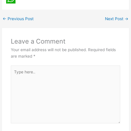
o
e
g
t
n
u
W
k
r
e
e
k
m
h
←
Previous Post
Next Post
→
r
r
e
b
a
e
d
l
t
Leave a Comment
s
I
r
s
Your email address will not be published.
Required fields
t
n
A
are marked
*
p
Type
p
here..