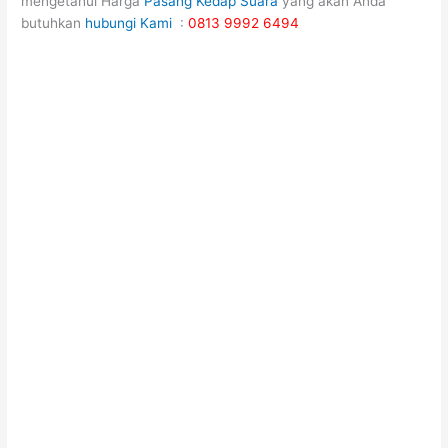
mengetahui Harga
Pasang Kedap Suara
yang akan Anda
butuhkan
hubungi Kami
:
0813 9992 6494