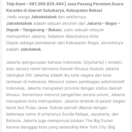
Telp Kami – 081.399.926.494 | Jasa Pasang Peredam Suara
Karaoke di daerah Sukakarya, Kabupaten Bekasi
,Hello warga
Jabodetabek
dan sekitarnya.
Jabodetabek
adalah sebuah akronim dari
Jakarta – Bogor –
Depok – Tangerang – Bekasi
, yaitu sebuah wilayah
metropolitan Jakarta. Sebelum dibentuknya Kota
Depok sebagai pemekaran dari Kabupaten Bogor, akronimnya
adalah
Jabotabek
.
Jakarta (pengucapan bahasa Indonesia: [dʒaˈkarta] ( simak)),
atau secara resmi bernama Daerah Khusus Ibukota Jakarta
(disingkat DKI Jakarta) adalah ibu kota negara dan kota
terbesar di Indonesia. Menurut sistem pembagian administratif
Indonesia, Jakarta merupakan provinsi dengan status daerah
khusus. Sementara menurut pengertian secara umum, Jakarta
merupakan kota metropolitan. Jakarta terletak di pesisir bagian
barat laut Pulau Jawa. Dahulu pernah dikenal dengan
beberapa nama di antaranya Sunda Kelapa, Jayakarta, dan
Batavia. Jakarta juga mempunyai julukan The Big Durian
karena dianggap kota yang sebanding New York City (Big