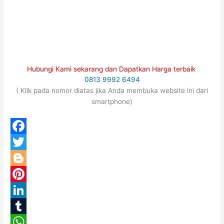
Hubungi Kami sekarang dan Dapatkan Harga terbaik
0813 9992 6494
( Klik pada nomor diatas jika Anda membuka website ini dari
smartphone)
F
a
T
c
w
B
e
i
l
P
b
t
o
i
L
o
t
g
n
i
T