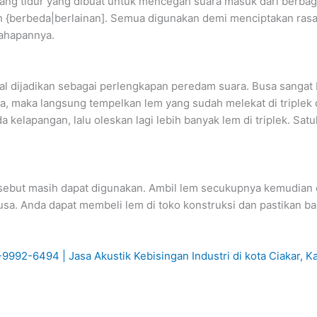
ang tidur yang dibuat untuk mencegah suara masuk dari berba
 {berbeda|berlainan]. Semua digunakan demi menciptakan rasa
 tahapannya.
bakal dijadikan sebagai perlengkapan peredam suara. Busa sanga
 maka langsung tempelkan lem yang sudah melekat di triplek
da kelapangan, lalu oleskan lagi lebih banyak lem di triplek. S
ersebut masih dapat digunakan. Ambil lem secukupnya kemudian 
sa. Anda dapat membeli lem di toko konstruksi dan pastikan ba