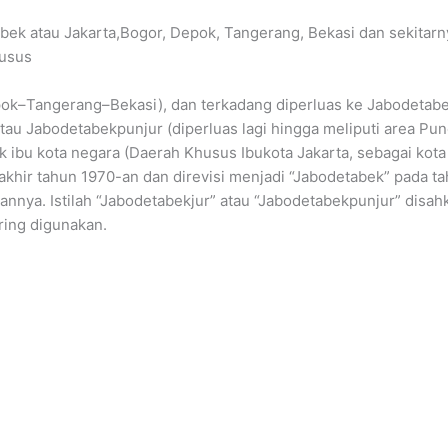
bek atau Jakarta,Bogor, Depok, Tangerang, Bekasi dan sekitarny
husus
ok–Tangerang–Bekasi), dan terkadang diperluas ke Jabodetabe
tau Jabodetabekpunjur (diperluas lagi hingga meliputi area Pu
k ibu kota negara (Daerah Khusus Ibukota Jakarta, sebagai kota i
ri akhir tahun 1970-an dan direvisi menjadi “Jabodetabek” pada 
nnya. Istilah “Jabodetabekjur” atau “Jabodetabekpunjur” disa
ring digunakan.