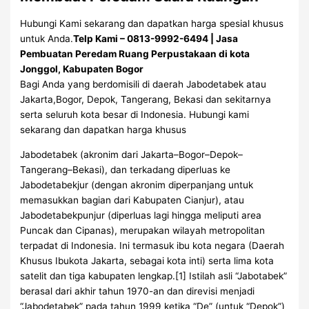
Hubungi Kami sekarang dan dapatkan harga spesial khusus
untuk Anda.
Telp Kami – 0813-9992-6494 | Jasa
Pembuatan Peredam Ruang Perpustakaan di kota
Jonggol, Kabupaten Bogor
Bagi Anda yang berdomisili di daerah Jabodetabek atau
Jakarta,Bogor, Depok, Tangerang, Bekasi dan sekitarnya
serta seluruh kota besar di Indonesia. Hubungi kami
sekarang dan dapatkan harga khusus
Jabodetabek (akronim dari Jakarta–Bogor–Depok–
Tangerang–Bekasi), dan terkadang diperluas ke
Jabodetabekjur (dengan akronim diperpanjang untuk
memasukkan bagian dari Kabupaten Cianjur), atau
Jabodetabekpunjur (diperluas lagi hingga meliputi area
Puncak dan Cipanas), merupakan wilayah metropolitan
terpadat di Indonesia. Ini termasuk ibu kota negara (Daerah
Khusus Ibukota Jakarta, sebagai kota inti) serta lima kota
satelit dan tiga kabupaten lengkap.[1] Istilah asli “Jabotabek”
berasal dari akhir tahun 1970-an dan direvisi menjadi
“Jabodetabek” pada tahun 1999 ketika “De” (untuk “Depok”)