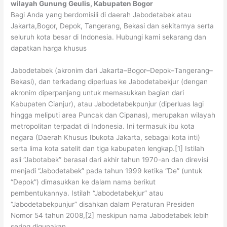
wilayah Gunung Geulis, Kabupaten Bogor
Bagi Anda yang berdomisili di daerah Jabodetabek atau
Jakarta,Bogor, Depok, Tangerang, Bekasi dan sekitarnya serta
seluruh kota besar di Indonesia. Hubungi kami sekarang dan
dapatkan harga khusus
Jabodetabek (akronim dari Jakarta–Bogor–Depok–Tangerang–
Bekasi), dan terkadang diperluas ke Jabodetabekjur (dengan
akronim diperpanjang untuk memasukkan bagian dari
Kabupaten Cianjur), atau Jabodetabekpunjur (diperluas lagi
hingga meliputi area Puncak dan Cipanas), merupakan wilayah
metropolitan terpadat di Indonesia. Ini termasuk ibu kota
negara (Daerah Khusus Ibukota Jakarta, sebagai kota inti)
serta lima kota satelit dan tiga kabupaten lengkap.[1] Istilah
asli “Jabotabek” berasal dari akhir tahun 1970-an dan direvisi
menjadi “Jabodetabek” pada tahun 1999 ketika “De” (untuk
“Depok”) dimasukkan ke dalam nama berikut
pembentukannya. Istilah “Jabodetabekjur” atau
“Jabodetabekpunjur” disahkan dalam Peraturan Presiden
Nomor 54 tahun 2008,[2] meskipun nama Jabodetabek lebih
sering digunakan.