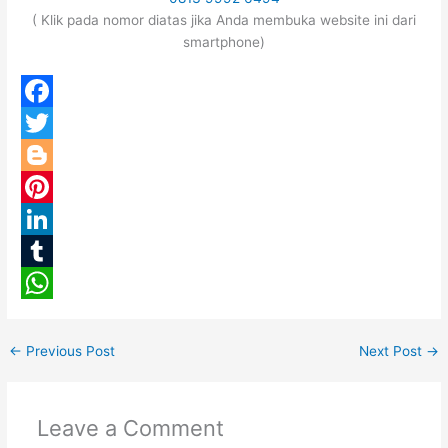
( Klik pada nomor diatas jika Anda membuka website ini dari
smartphone)
F
a
T
c
w
B
e
i
l
P
b
t
o
i
L
o
t
g
n
i
T
o
e
g
t
n
u
W
k
r
e
e
k
m
h
←
Previous Post
Next Post
→
r
r
e
b
a
e
d
l
t
Leave a Comment
s
I
r
s