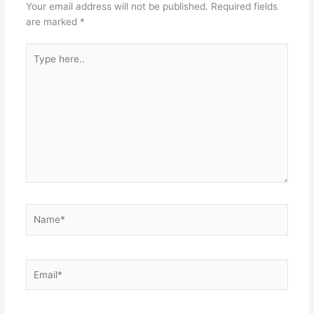
Your email address will not be published.
Required fields
t
n
A
are marked
*
p
Type
p
here..
Name*
Email*