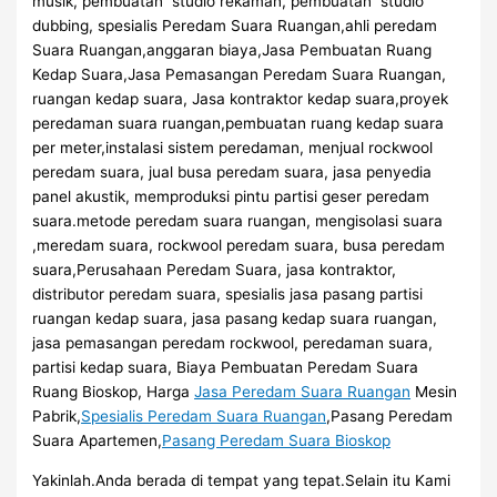
musik, pembuatan studio rekaman, pembuatan studio
dubbing, spesialis Peredam Suara Ruangan,ahli peredam
Suara Ruangan,anggaran biaya,Jasa Pembuatan Ruang
Kedap Suara,Jasa Pemasangan Peredam Suara Ruangan,
ruangan kedap suara, Jasa kontraktor kedap suara,proyek
peredaman suara ruangan,pembuatan ruang kedap suara
per meter,instalasi sistem peredaman, menjual rockwool
peredam suara, jual busa peredam suara, jasa penyedia
panel akustik, memproduksi pintu partisi geser peredam
suara.metode peredam suara ruangan, mengisolasi suara
,meredam suara, rockwool peredam suara, busa peredam
suara,Perusahaan Peredam Suara, jasa kontraktor,
distributor peredam suara, spesialis jasa pasang partisi
ruangan kedap suara, jasa pasang kedap suara ruangan,
jasa pemasangan peredam rockwool, peredaman suara,
partisi kedap suara, Biaya Pembuatan Peredam Suara
Ruang Bioskop, Harga
Jasa Peredam Suara Ruangan
Mesin
Pabrik,
Spesialis Peredam Suara Ruangan
,Pasang Peredam
Suara Apartemen,
Pasang Peredam Suara Bioskop
Yakinlah.Anda berada di tempat yang tepat.Selain itu Kami