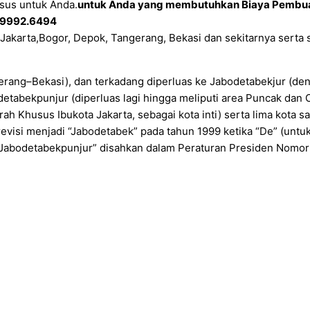
sus untuk Anda.
untuk Anda yang membutuhkan Biaya Pembua
3.9992.6494
Jakarta,Bogor, Depok, Tangerang, Bekasi dan sekitarnya serta 
rang–Bekasi), dan terkadang diperluas ke Jabodetabekjur (de
etabekpunjur (diperluas lagi hingga meliputi area Puncak dan 
ah Khusus Ibukota Jakarta, sebagai kota inti) serta lima kota sat
direvisi menjadi “Jabodetabek” pada tahun 1999 ketika “De” (un
u “Jabodetabekpunjur” disahkan dalam Peraturan Presiden Nomo