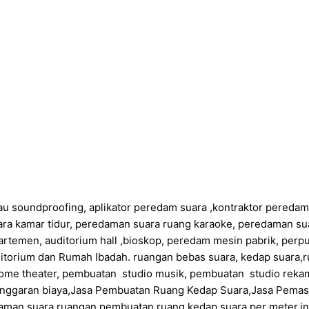
au soundproofing, aplikator peredam suara ,kontraktor pereda
ra kamar tidur, peredaman suara ruang karaoke, peredaman su
artemen, auditorium hall ,bioskop, peredam mesin pabrik, perp
itorium dan Rumah Ibadah. ruangan bebas suara, kedap suara,r
ome theater, pembuatan studio musik, pembuatan studio rekam
anggaran biaya,Jasa Pembuatan Ruang Kedap Suara,Jasa Pema
daman suara ruangan,pembuatan ruang kedap suara per meter,in