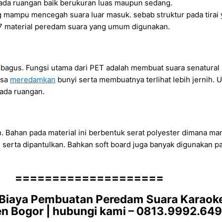
pada ruangan baik berukuran luas maupun sedang.
ang mampu mencegah suara luar masuk. sebab struktur pada tirai
i 7 material peredam suara yang umum digunakan.
t bagus. Fungsi utama dari PET adalah membuat suara senatur
isa
meredamkan
bunyi serta membuatnya terlihat lebih jernih. 
pada ruangan.
h. Bahan pada material ini berbentuk serat polyester dimana m
 serta dipantulkan. Bahkan soft board juga banyak digunakan p
====================
iaya Pembuatan Peredam Suara Karaoke 
n Bogor | hubungi kami – 0813.9992.64