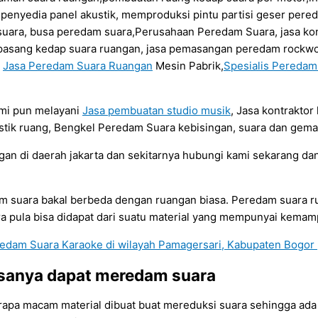
a penyedia panel akustik, memproduksi pintu partisi geser per
uara, busa peredam suara,Perusahaan Peredam Suara, jasa kont
sa pasang kedap suara ruangan, jasa pemasangan peredam rockwo
a
Jasa Peredam Suara Ruangan
Mesin Pabrik,
Spesialis Pereda
ami pun melayani
Jasa pembuatan studio musik
, Jasa kontrakto
tik ruang, Bengkel Peredam Suara kebisingan, suara dan gema
 di daerah jakarta dan sekitarnya hubungi kami sekarang dan
dam suara bakal berbeda dengan ruangan biasa. Peredam suar
a pula bisa didapat dari suatu material yang mempunyai kema
iasanya dapat meredam suara
eberapa macam material dibuat buat mereduksi suara sehingga a