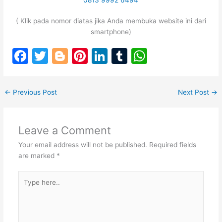
0813 9992 6494
( Klik pada nomor diatas jika Anda membuka website ini dari
smartphone)
F
T
Bl
Pi
Li
T
W
a
w
o
nt
n
u
h
c
itt
g
er
k
m
at
←
Previous Post
Next Post
→
e
er
g
e
e
bl
s
b
er
st
dI
r
A
Leave a Comment
o
n
p
Your email address will not be published.
Required fields
o
p
are marked
*
k
Type
here..