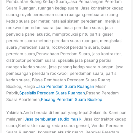
Pembuatan Ruang Kedap Suara,Jasa Pemasangan Peredam
Suara Ruangan, ruangan kedap suara, Jasa kontraktor kedap
suara,proyek peredaman suara ruangan,pembuatan ruang
kedap suara per meter,instalasi sistem peredaman, menjual
rockwool peredam suara, jual busa peredam suara, jasa
penyedia panel akustik, memproduksi pintu partisi geser
peredam suara.metode peredam suara ruangan, mengisolasi
suara ,meredam suara, rockwool peredam suara, busa
peredam suara,Perusahaan Peredam Suara, jasa kontraktor,
distributor peredam suara, spesialis jasa pasang partisi
ruangan kedap suara, jasa pasang kedap suara ruangan, jasa
pemasangan peredam rockwool, peredaman suara, partisi
kedap suara, Biaya Pembuatan Peredam Suara Ruang
Bioskop, Harga
Jasa Peredam Suara Ruangan
Mesin
Pabrik,
Spesialis Peredam Suara Ruangan
,Pasang Peredam
Suara Apartemen,
Pasang Peredam Suara Bioskop
Yakinlah.Anda berada di tempat yang tepat.Selain itu Kami pun
melayani
Jasa pembuatan studio musik
, Jasa kontraktor kedap
suara,Kontraktor ruang kedap suara genset, Vendor Peredam
Suara Ruangan, konsultan akustik ruang, Bengkel Peredam