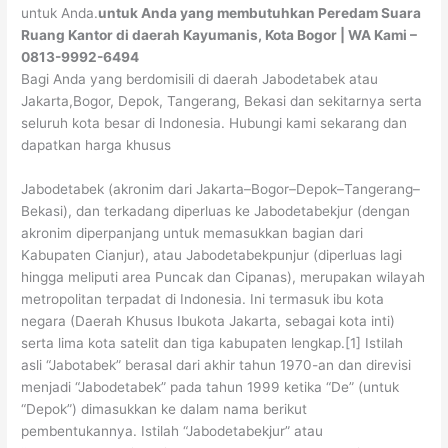
untuk Anda.
untuk Anda yang membutuhkan Peredam Suara
Ruang Kantor di daerah Kayumanis, Kota Bogor | WA Kami –
0813-9992-6494
Bagi Anda yang berdomisili di daerah Jabodetabek atau
Jakarta,Bogor, Depok, Tangerang, Bekasi dan sekitarnya serta
seluruh kota besar di Indonesia. Hubungi kami sekarang dan
dapatkan harga khusus
Jabodetabek (akronim dari Jakarta–Bogor–Depok–Tangerang–
Bekasi), dan terkadang diperluas ke Jabodetabekjur (dengan
akronim diperpanjang untuk memasukkan bagian dari
Kabupaten Cianjur), atau Jabodetabekpunjur (diperluas lagi
hingga meliputi area Puncak dan Cipanas), merupakan wilayah
metropolitan terpadat di Indonesia. Ini termasuk ibu kota
negara (Daerah Khusus Ibukota Jakarta, sebagai kota inti)
serta lima kota satelit dan tiga kabupaten lengkap.[1] Istilah
asli “Jabotabek” berasal dari akhir tahun 1970-an dan direvisi
menjadi “Jabodetabek” pada tahun 1999 ketika “De” (untuk
“Depok”) dimasukkan ke dalam nama berikut
pembentukannya. Istilah “Jabodetabekjur” atau