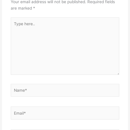
Your email address will not be published.
Required fields
t
n
A
are marked
*
p
Type
p
here..
Name*
Email*